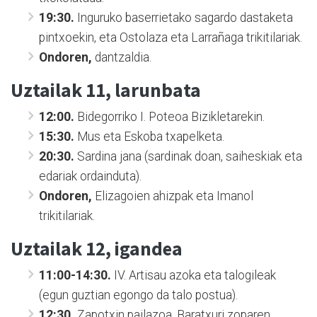
19:30.
Inguruko baserrietako sagardo dastaketa
pintxoekin, eta Ostolaza eta Larrañaga trikitilariak.
Ondoren,
dantzaldia.
Uztailak 11, larunbata
12:00.
Bidegorriko I. Poteoa Bizikletarekin.
15:30.
Mus eta Eskoba txapelketa.
20:30.
Sardina jana (sardinak doan, saiheskiak eta
edariak ordainduta).
Ondoren,
Elizagoien ahizpak eta Imanol
trikitilariak.
Uztailak 12, igandea
11:00-14:30.
IV. Artisau azoka eta talogileak
(egun guztian egongo da talo postua).
12:30.
Zapotxin pailazoa, Baratxuri zoparen