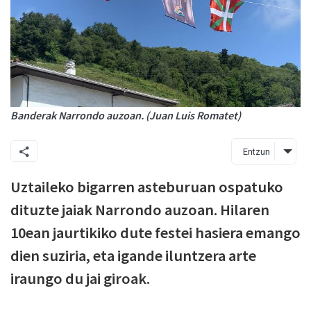
Banderak Narrondo auzoan. (Juan Luis Romatet)
Entzun
Uztaileko bigarren asteburuan ospatuko
dituzte jaiak Narrondo auzoan. Hilaren
10ean jaurtikiko dute festei hasiera emango
dien suziria, eta igande iluntzera arte
iraungo du jai giroak.