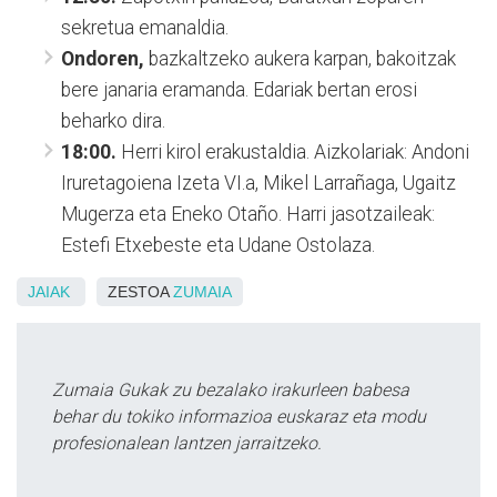
sekretua emanaldia.
Ondoren,
bazkaltzeko aukera karpan, bakoitzak
bere janaria eramanda. Edariak bertan erosi
beharko dira.
18:00.
Herri kirol erakustaldia. Aizkolariak: Andoni
Iruretagoiena Izeta VI.a, Mikel Larrañaga, Ugaitz
Mugerza eta Eneko Otaño. Harri jasotzaileak:
Estefi Etxebeste eta Udane Ostolaza.
JAIAK
ZESTOA
ZUMAIA
Zumaia Gukak zu bezalako irakurleen babesa
behar du tokiko informazioa euskaraz eta modu
profesionalean lantzen jarraitzeko.