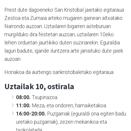
Prest dute dagoeneko San Kristobal jaietako egitaraua
Zestoa eta Zumaia arteko mugaren gainean altxatako
Narrondo auzoan. Uztailaren bigarren asteburuan
murgilduko dira festetan auzoan, uztailaren 10eko
lehen orduetan jaurtikiko duten suziriarekin. Eguraldia
lagun badute, igande iluntzera arte jarraituko dute jaiek
auzoan.
Honakoa da aurtengo sankristobaletako egitaraua:
Uztailak 10, ostirala
08:00.
Txupinazoa.
11:00.
Meza, eta ondoren, hamaiketakoa.
16:00-20:00.
Puzgarriak (eguraldi ona egiten badu
uretako puzgarriak), zezen mekanikoa eta
txokolatada.