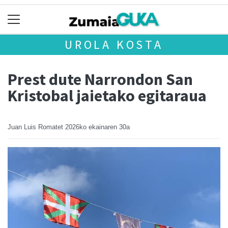
UROLA KOSTA
Prest dute Narrondon San
Kristobal jaietako egitaraua
Juan Luis Romatet
2026ko ekainaren 30a