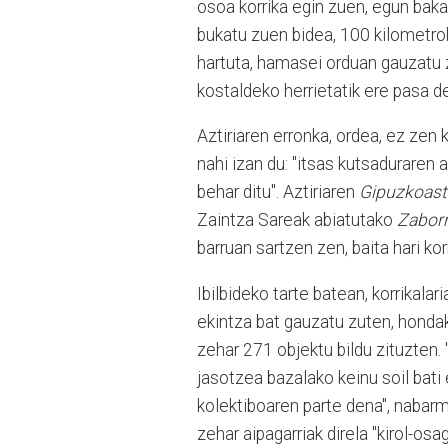
osoa korrika egin zuen, egun baka
bukatu zuen bidea, 100 kilometrok
hartuta, hamasei orduan gauzatu z
kostaldeko herrietatik ere pasa de
Aztiriaren erronka, ordea, ez zen
nahi izan du: "itsas kutsaduraren
behar ditu". Aztiriaren
Gipuzkoast
Zaintza Sareak abiatutako
Zaborr
barruan sartzen zen, baita hari ko
Ibilbideko tarte batean, korrikala
ekintza bat gauzatu zuten, hondak
zehar 271 objektu bildu zituzten.
jasotzea bazalako keinu soil bati
kolektiboaren parte dena", nabarm
zehar aipagarriak direla "kirol-osa