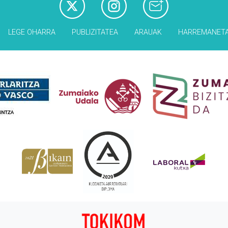
LEGE OHARRA
PUBLIZITATEA
ARAUAK
HARREMANET
Babesleak