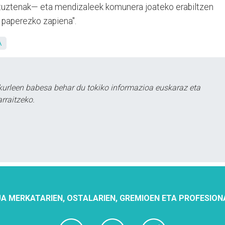
dituztenak— eta mendizaleek komunera joateko erabiltzen
 paperezko zapiena".
A
urleen babesa behar du tokiko informazioa euskaraz eta
rraitzeko.
A MERKATARIEN, OSTALARIEN, GREMIOEN ETA PROFESION