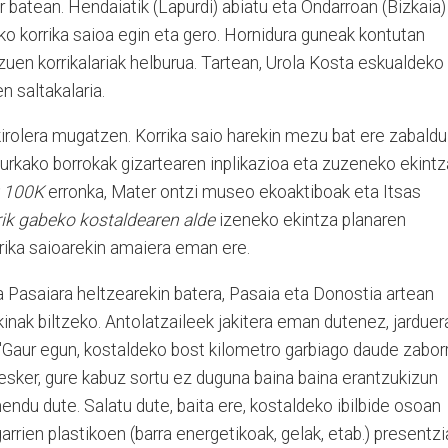
r batean. Hendaiatik (Lapurdi) abiatu eta Ondarroan (Bizkaia)
o korrika saioa egin eta gero. Hornidura guneak kontutan
uen korrikalariak helburua. Tartean, Urola Kosta eskualdeko
n saltakalaria.
 kirolera mugatzen. Korrika saio harekin mezu bat ere zabaldu
 aurkako borrokak gizartearen inplikazioa eta zuzeneko ekintz
 100K
erronka, Mater ontzi museo ekoaktiboak eta Itsas
ik gabeko kostaldearen alde
izeneko ekintza planaren
rrika saioarekin amaiera eman ere.
ria Pasaiara heltzearekin batera, Pasaia eta Donostia artean
inak biltzeko. Antolatzaileek jakitera eman dutenez, jarduer
 "Gaur egun, kostaldeko bost kilometro garbiago daude zabor
 esker, gure kabuz sortu ez duguna baina baina erantzukizun
endu dute. Salatu dute, baita ere, kostaldeko ibilbide osoan
garrien plastikoen (barra energetikoak, gelak, etab.) presentzi