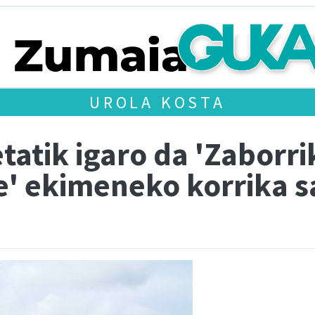
UROLA KOSTA
tatik igaro da 'Zaborr
e' ekimeneko korrika s