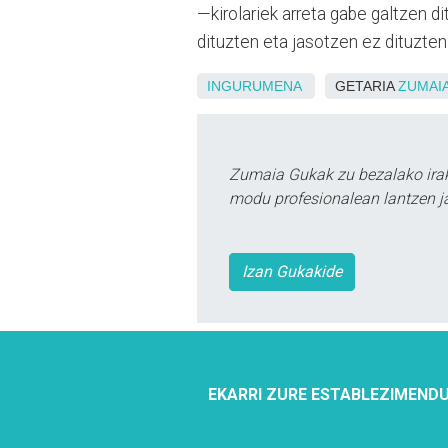
—kirolariek arreta gabe galtzen 
dituzten eta jasotzen ez dituzten
INGURUMENA
GETARIA
ZUMAI
Zumaia Gukak zu bezalako irak
modu profesionalean lantzen ja
Izan Gukakide
EKARRI ZURE ESTABLEZIMENDU