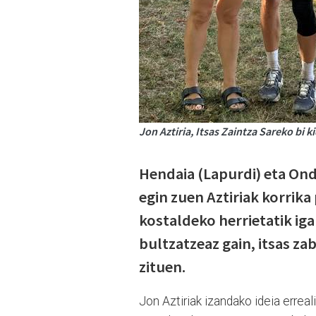
Jon Aztiria, Itsas Zaintza Sareko bi 
Hendaia (Lapurdi) eta Ond
egin zuen Aztiriak korrik
kostaldeko herrietatik ig
bultzatzeaz gain, itsas z
zituen.
Jon Aztiriak izandako ideia errea