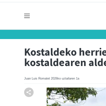
Kostaldeko herrie
kostaldearen ald
Juan Luis Romatet
2026ko uztailaren 1a