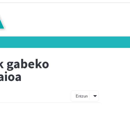
ik gabeko
aioa
Entzun