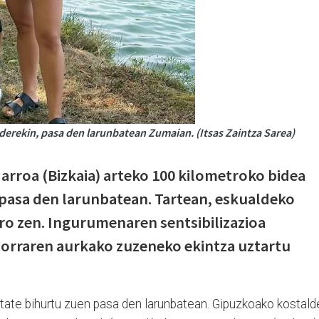
kiderekin, pasa den larunbatean Zumaian. (Itsas Zaintza Sarea)
arroa (Bizkaia) arteko 100 kilometroko bidea
a pasa den larunbatean. Tartean, eskualdeko
aro zen. Ingurumenaren sentsibilizazioa
aborraren aurkako zuzeneko ekintza uztartu
litate bihurtu zuen pasa den larunbatean. Gipuzkoako kostald