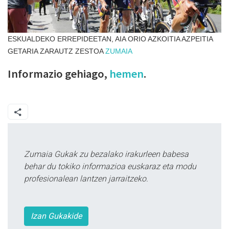
ESKUALDEKO ERREPIDEETAN, AIA ORIO AZKOITIA AZPEITIA
GETARIA ZARAUTZ ZESTOA
ZUMAIA
Informazio gehiago,
hemen
.
Zumaia Gukak zu bezalako irakurleen babesa
behar du tokiko informazioa euskaraz eta modu
profesionalean lantzen jarraitzeko.
Izan Gukakide