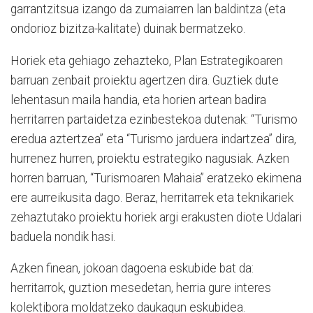
garrantzitsua izango da zumaiarren lan baldintza (eta
ondorioz bizitza-kalitate) duinak bermatzeko.
Horiek eta gehiago zehazteko, Plan Estrategikoaren
barruan zenbait proiektu agertzen dira. Guztiek dute
lehentasun maila handia, eta horien artean badira
herritarren partaidetza ezinbestekoa dutenak: “Turismo
eredua aztertzea” eta “Turismo jarduera indartzea” dira,
hurrenez hurren, proiektu estrategiko nagusiak. Azken
horren barruan, “Turismoaren Mahaia” eratzeko ekimena
ere aurreikusita dago. Beraz, herritarrek eta teknikariek
zehaztutako proiektu horiek argi erakusten diote Udalari
baduela nondik hasi.
Azken finean, jokoan dagoena eskubide bat da:
herritarrok, guztion mesedetan, herria gure interes
kolektibora moldatzeko daukagun eskubidea.