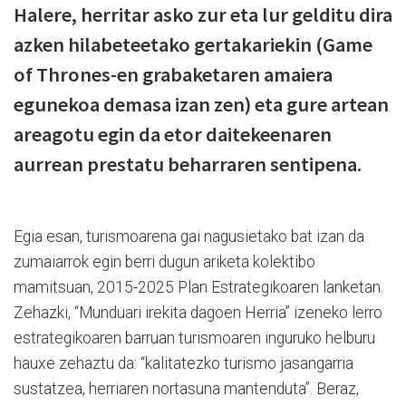
Halere, herritar asko zur eta lur gelditu dira
azken hilabeteetako gertakariekin (Game
of Thrones-en grabaketaren amaiera
egunekoa demasa izan zen) eta gure artean
areagotu egin da etor daitekeenaren
aurrean prestatu beharraren sentipena.
Egia esan, turismoarena gai nagusietako bat izan da
zumaiarrok egin berri dugun ariketa kolektibo
mamitsuan, 2015-2025 Plan Estrategikoaren lanketan.
Zehazki, “Munduari irekita dagoen Herria” izeneko lerro
estrategikoaren barruan turismoaren inguruko helburu
hauxe zehaztu da: “kalitatezko turismo jasangarria
sustatzea, herriaren nortasuna mantenduta”. Beraz,