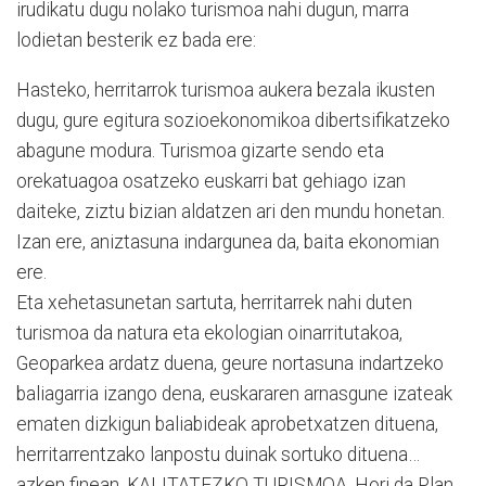
irudikatu dugu nolako turismoa nahi dugun, marra
lodietan besterik ez bada ere:
Hasteko, herritarrok turismoa aukera bezala ikusten
dugu, gure egitura sozioekonomikoa dibertsifikatzeko
abagune modura. Turismoa gizarte sendo eta
orekatuagoa osatzeko euskarri bat gehiago izan
daiteke, ziztu bizian aldatzen ari den mundu honetan.
Izan ere, aniztasuna indargunea da, baita ekonomian
ere.
Eta xehetasunetan sartuta, herritarrek nahi duten
turismoa da natura eta ekologian oinarritutakoa,
Geoparkea ardatz duena, geure nortasuna indartzeko
baliagarria izango dena, euskararen arnasgune izateak
ematen dizkigun baliabideak aprobetxatzen dituena,
herritarrentzako lanpostu duinak sortuko dituena…
azken finean, KALITATEZKO TURISMOA. Hori da Plan