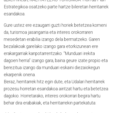
Estrategikoa osatzeko parte hartze bileretan herritarrek
esandakoa.
Gure ustez ere ezaugarri guzti horiek betetzea komeni
da, turismoa jasangarria eta interes orokorraren
mesedetan erabilia izango dela bermatzeko. Garen
bezalakoak garelako izango gara etorkizunean ere
erakargarriak kanpotarrentzako. “Munduari irekita
dagoen herria” izango gara, baina geure izate propio eta
berezitua izango da munduari eskaini diezaiokegun
ekarpenik onena.
Beraz, herritarrek hitz egin dute, eta Udalari herritarrek
prozesu horretan esandakoa aintzat hartu eta betetzea
dagokio. Horretarako, interes orokorrari begira hartu
behar dira erabakiak, eta herritarrekin partekatuta: