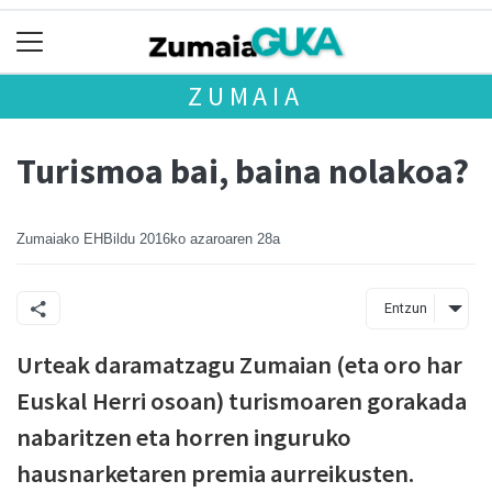
ZUMAIA
Turismoa bai, baina nolakoa?
Zumaiako EHBildu
2016ko azaroaren 28a
Entzun
Urteak daramatzagu Zumaian (eta oro har
Euskal Herri osoan) turismoaren gorakada
nabaritzen eta horren inguruko
hausnarketaren premia aurreikusten.