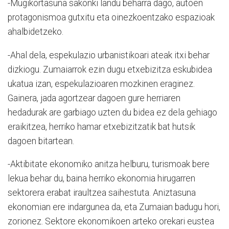
-Mugikortasuna sakonki landu beharra dago, autoen
protagonismoa gutxitu eta oinezkoentzako espazioak
ahalbidetzeko.
-Ahal dela, espekulazio urbanistikoari ateak itxi behar
dizkiogu. Zumaiarrok ezin dugu etxebizitza eskubidea
ukatua izan, espekulazioaren mozkinen eraginez.
Gainera, jada agortzear dagoen gure herriaren
hedadurak are garbiago uzten du bidea ez dela gehiago
eraikitzea, herriko hamar etxebizitzatik bat hutsik
dagoen bitartean.
-Aktibitate ekonomiko anitza helburu, turismoak bere
lekua behar du, baina herriko ekonomia hirugarren
sektorera erabat iraultzea saihestuta. Aniztasuna
ekonomian ere indargunea da, eta Zumaian badugu hori,
zorionez. Sektore ekonomikoen arteko orekari eustea