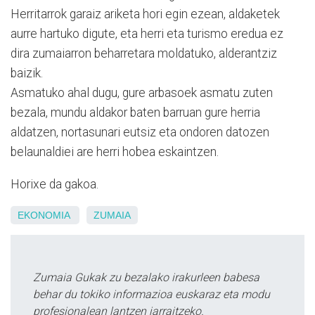
Herritarrok garaiz ariketa hori egin ezean, aldaketek
aurre hartuko digute, eta herri eta turismo eredua ez
dira zumaiarron beharretara moldatuko, alderantziz
baizik.
Asmatuko ahal dugu, gure arbasoek asmatu zuten
bezala, mundu aldakor baten barruan gure herria
aldatzen, nortasunari eutsiz eta ondoren datozen
belaunaldiei are herri hobea eskaintzen.
Horixe da gakoa.
EKONOMIA
ZUMAIA
Zumaia Gukak zu bezalako irakurleen babesa
behar du tokiko informazioa euskaraz eta modu
profesionalean lantzen jarraitzeko.