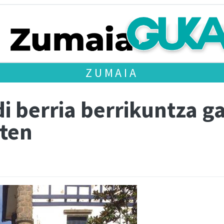
ZUMAIA
di berria berrikuntza g
rten