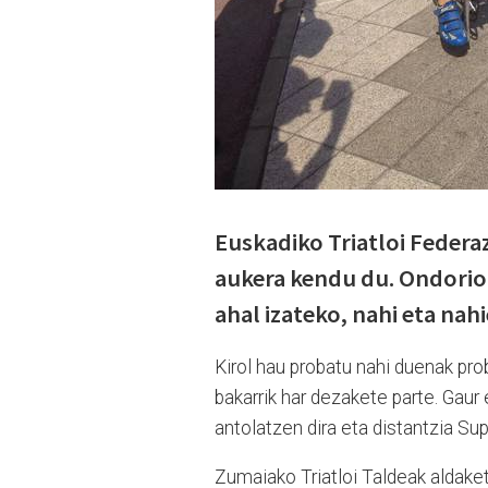
Euskadiko Triatloi Federa
aukera kendu du. Ondorioz
ahal izateko, nahi eta nah
Kirol hau probatu nahi duenak pro
bakarrik har dezakete parte. Gaur
antolatzen dira eta distantzia Sup
Zumaiako Triatloi Taldeak aldake