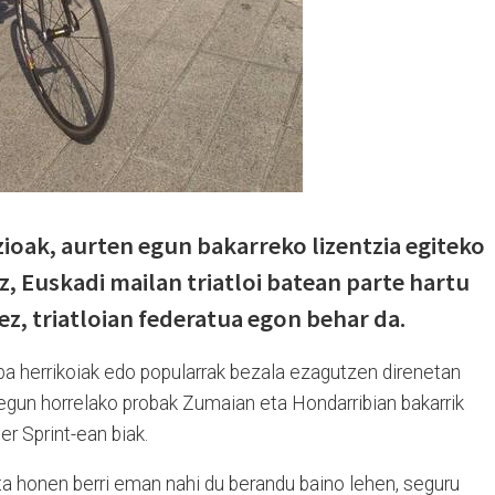
zioak, aurten egun bakarreko lizentzia egiteko
, Euskadi mailan triatloi batean parte hartu
iez, triatloian federatua egon behar da.
ba herrikoiak edo popularrak bezala ezagutzen direnetan
 egun horrelako probak Zumaian eta Hondarribian bakarrik
er Sprint-ean biak.
ta honen berri eman nahi du berandu baino lehen, seguru