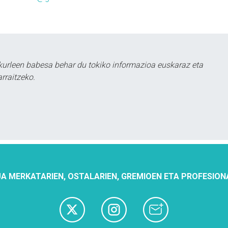
urleen babesa behar du tokiko informazioa euskaraz eta
rraitzeko.
A MERKATARIEN, OSTALARIEN, GREMIOEN ETA PROFESION