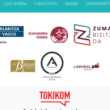
LEGE OHARRA
PUBLIZITATEA
ARAUAK
HARREMANET
Babesleak