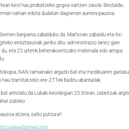
tean kirol hau probatzeko gogoa sartzen zaiola. Bestalde,
 eman nahian edota dudatan dagoenari aurrera pausoa
 berrien kanpaina zabalduko da. Martxoan zabaldu eta itxi
iteko erraztasunak jarriko ditu: administrazio lanez gain
 du, eta 23 urtetik beherakoentzako materiala edo arropa
tu.
otokopia, NAN tamainako argazki bat eta medikuaren gaitas
en hau tramitatzeko ere ZTTek baditu abantailak.
 bat antolatu da Lubaki kiroldegian 20:30ean, zalantzak argit
hal izateko.
ausoa atzera, salto putzura!!
atloi.taldea@gmail.com