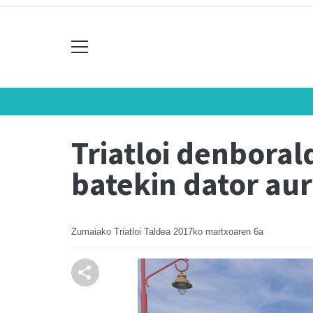
Triatloi denboral
batekin dator au
Zumaiako Triatloi Taldea
2017ko martxoaren 6a