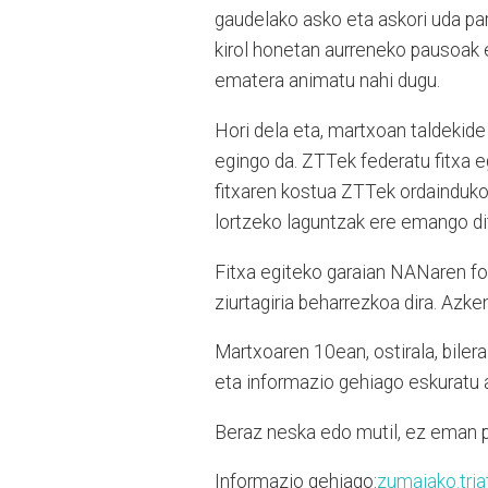
gaudelako asko eta askori uda par
kirol honetan aurreneko pausoak
ematera animatu nahi dugu.
Hori dela eta, martxoan taldekide
egingo da. ZTTek federatu fitxa eg
fitxaren kostua ZTTek ordainduko
lortzeko laguntzak ere emango di
Fitxa egiteko garaian NANaren f
ziurtagiria beharrezkoa dira. Azk
Martxoaren 10ean, ostirala, bilera
eta informazio gehiago eskuratu a
Beraz neska edo mutil, ez eman p
Informazio gehiago:
zumaiako.tri