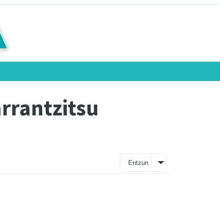
arrantzitsu
Entzun