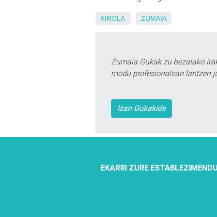
KIROLA
ZUMAIA
Zumaia Gukak zu bezalako irak
modu profesionalean lantzen ja
Izan Gukakide
EKARRI ZURE ESTABLEZIMENDU