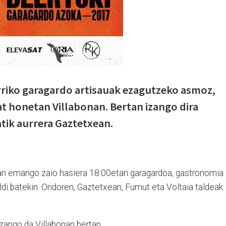
rriko garagardo artisauak ezagutzeko asmoz,
t honetan Villabonan. Bertan izango dira
atik aurrera Gaztetxean.
zan emango zaio hasiera 18:00etan garagardoa, gastronomia
ldi batekin. Ondoren, Gaztetxean, Fumut eta Voltaia taldeak
zango da Villabonan bertan.