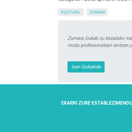
KULTURA
ZUMAIA
Zumaia Gukak zu bezalako irak
modu profesionalean lantzen ja
Izan Gukakide
EKARRI ZURE ESTABLEZIMENDU