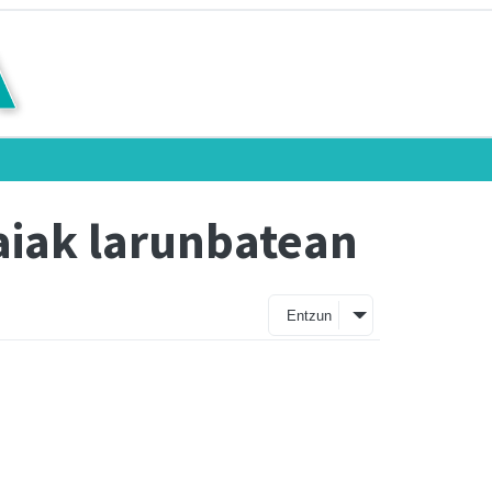
aiak larunbatean
Entzun