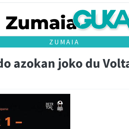
ZUMAIA
do azokan joko du Volt