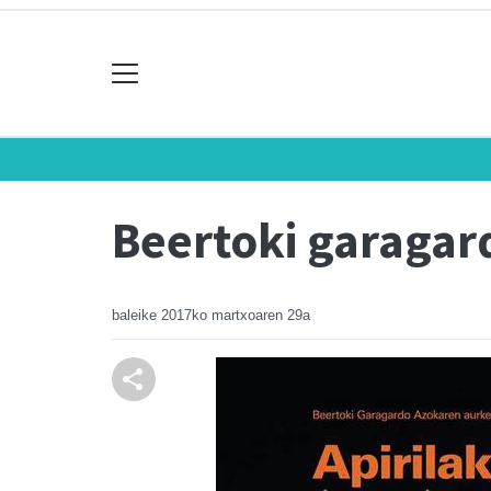
Beertoki garagar
baleike
2017ko martxoaren 29a