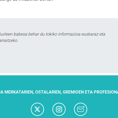
urleen babesa behar du tokiko informazioa euskaraz eta
rraitzeko.
A MERKATARIEN, OSTALARIEN, GREMIOEN ETA PROFESION