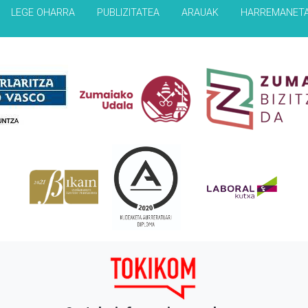
LEGE OHARRA
PUBLIZITATEA
ARAUAK
HARREMANET
Babesleak