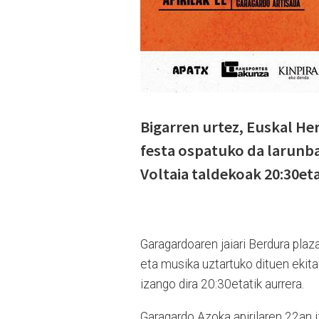
Bigarren urtez, Euskal He
festa ospatuko da larunba
Voltaia taldekoak 20:30et
Garagardoaren jaiari Berdura pla
eta musika uztartuko dituen ekita
izango dira 20:30etatik aurrera.
Garagardo Azoka apirilaren 22an i