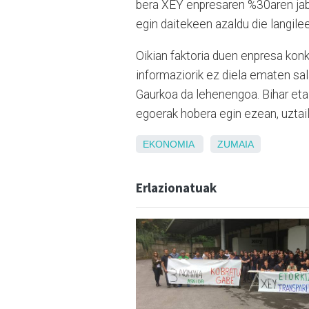
bera XEY enpresaren %30aren jabe
egin daitekeen azaldu die langilee
Oikian faktoria duen enpresa kon
informaziorik ez diela ematen sal
Gaurkoa da lehenengoa. Bihar eta
egoerak hobera egin ezean, uzta
EKONOMIA
ZUMAIA
Erlazionatuak