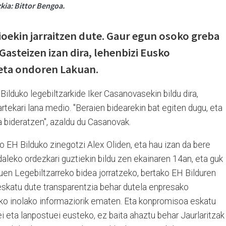
kia: Bittor Bengoa.
ioekin jarraitzen dute. Gaur egun osoko greba
 Gasteizen izan dira, lehenbizi Eusko
 eta ondoren Lakuan.
Bilduko legebiltzarkide Iker Casanovasekin bildu dira,
tekari lana medio. "
Beraien bidearekin bat egiten dugu, eta
oa bideratzen", azaldu du Casanovak.
 EH Bilduko zinegotzi Alex Oliden, eta hau izan da bere
aleko ordezkari guztiekin bildu zen ekainaren 14an, eta guk
en Legebiltzarreko bidea jorratzeko, bertako EH Bilduren
k eskatu dute transparentzia behar dutela enpresako
lako inolako informaziorik ematen. Eta konpromisoa eskatu
ei eta lanpostuei eusteko, ez baita ahaztu behar Jaurlaritzak