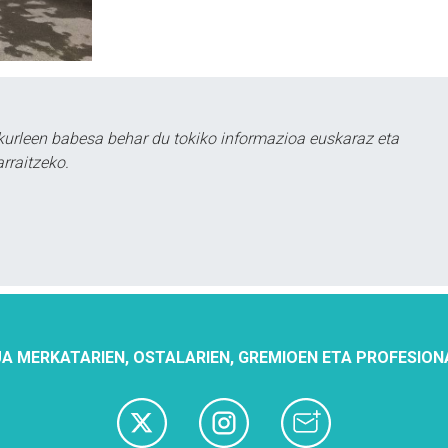
urleen babesa behar du tokiko informazioa euskaraz eta
rraitzeko.
A MERKATARIEN, OSTALARIEN, GREMIOEN ETA PROFESION