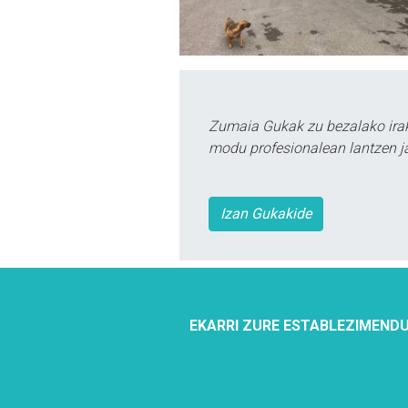
Zumaia Gukak zu bezalako irak
modu profesionalean lantzen ja
Izan Gukakide
EKARRI ZURE ESTABLEZIMENDU