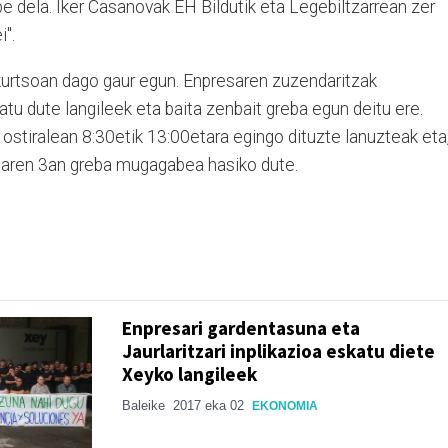
 dela. Iker Casanovak EH Bildutik eta Legebiltzarrean zer
i".
kurtsoan dago gaur egun. Enpresaren zuzendaritzak
atu dute langileek eta baita zenbait greba egun deitu ere.
 ostiralean
8:30etik 13:00etara egingo dituzte lanuzteak eta
ilaren 3an greba mugagabea hasiko dute.
Enpresari gardentasuna eta
Jaurlaritzari inplikazioa eskatu diete
Xeyko langileek
Baleike
2017 eka 02
EKONOMIA