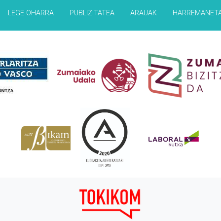
LEGE OHARRA
PUBLIZITATEA
ARAUAK
HARREMANET
Babesleak