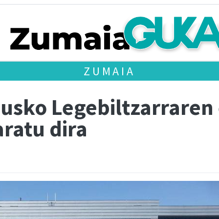
ZUMAIA
Eusko Legebiltzarraren
ratu dira