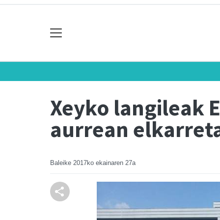
Xeyko langileak 
aurrean elkarreta
Baleike
2017ko ekainaren 27a