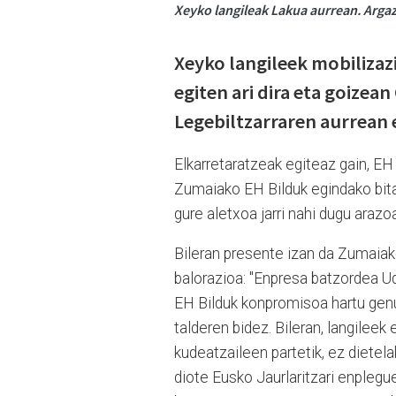
Xeyko langileak Lakua aurrean. Argaz
Xeyko langileek mobilizaz
egiten ari dira eta goizean
Legebiltzarraren aurrean
Elkarretaratzeak egiteaz gain, EH 
Zumaiako EH Bilduk egindako bitar
gure aletxoa jarri nahi dugu araz
Bileran presente izan da Zumaiako
balorazioa:
"Enpresa batzordea Ud
EH Bilduk konpromisoa hartu genu
talderen bidez. Bileran, langilee
kudeatzaileen partetik, ez diete
diote Eusko Jaurlaritzari enplegu