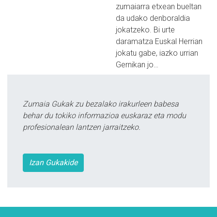
zumaiarra etxean bueltan
da udako denboraldia
jokatzeko. Bi urte
daramatza Euskal Herrian
jokatu gabe, iazko urrian
Gernikan jo…
Zumaia Gukak zu bezalako irakurleen babesa
behar du tokiko informazioa euskaraz eta modu
profesionalean lantzen jarraitzeko.
Izan Gukakide