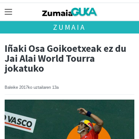
ZUMAIA
Iñaki Osa Goikoetxeak ez du
Jai Alai World Tourra
jokatuko
Baleike
2017ko uztailaren 13a