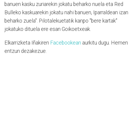
banuen kasku zuriarekin jokatu beharko nuela eta Red
Bulleko kaskuarekin jokatu nahi banuen, Iparraldean izan
beharko zuela". Pilotalekuetatik kanpo "bere kartak"
jokatuko dituela ere esan Goikoetxeak.
Elkarrizketa Iñakiren
Facebookean
aurkitu dugu. Hemen
entzun dezakezue.