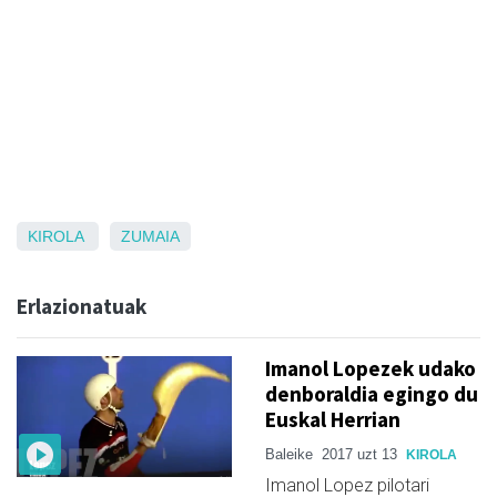
KIROLA
ZUMAIA
Erlazionatuak
Imanol Lopezek udako
denboraldia egingo du
Euskal Herrian
Baleike
2017 uzt 13
KIROLA
Imanol Lopez pilotari