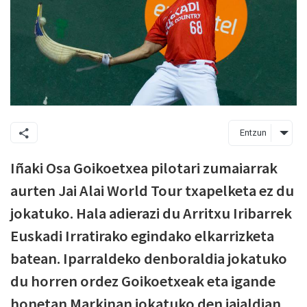
Entzun
Iñaki Osa Goikoetxea pilotari zumaiarrak
aurten Jai Alai World Tour txapelketa ez du
jokatuko. Hala adierazi du Arritxu Iribarrek
Euskadi Irratirako egindako elkarrizketa
batean. Iparraldeko denboraldia jokatuko
du horren ordez Goikoetxeak eta igande
honetan Markinan jokatuko den jaialdian