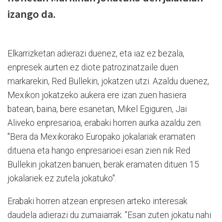
izango da.
Elkarrizketan adierazi duenez, eta iaz ez bezala,
enpresek aurten ez diote patrozinatzaile duen
markarekin, Red Bullekin, jokatzen utzi. Azaldu duenez,
Mexikon jokatzeko aukera ere izan zuen hasiera
batean, baina, bere esanetan, Mikel Egiguren, Jai
Aliveko enpresarioa, erabaki horren aurka azaldu zen.
"Bera da Mexikorako Europako jokalariak eramaten
dituena eta hango enpresarioei esan zien nik Red
Bullekin jokatzen banuen, berak eramaten dituen 15
jokalariek ez zutela jokatuko".
Erabaki horren atzean enpresen arteko interesak
daudela adierazi du zumaiarrak. "Esan zuten jokatu nahi