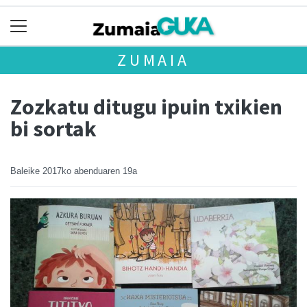
ZUMAIA
Zozkatu ditugu ipuin txikien
bi sortak
Baleike
2017ko abenduaren 19a