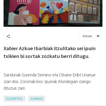
Entzun
Xabier Azkue Ibarbiak itzulitako sei ipuin
txikien bi sortak zozkatu berri ditugu.
Saridunak Gurenda Serrano eta Oihane Enbil Unanue
izan dira. Zorionak bioi. Ipuinak Alondegian izango
dituzue zain.
GIZARTEA
ZUMAIA