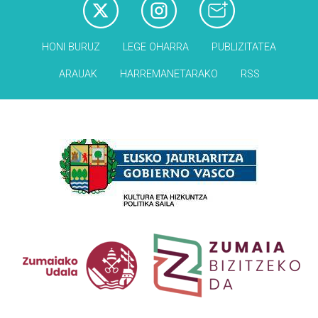
HONI BURUZ
LEGE OHARRA
PUBLIZITATEA
ARAUAK
HARREMANETARAKO
RSS
Babesleak