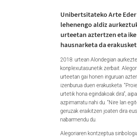
Unibertsitateko Arte Eder
lehenengo aldiz aurkeztu
urteetan aztertzen eta ik
hausnarketa da erakusket
2018. urtean Alondegian aurkezt
konplexutasunetik zerbait. Alegor
urteetan gai honen inguruan azte
izenburua duen erakusketa. “Proie
urtetik hona egindakoak dira”, a
azpimarratu nahi du. “Nire lan e
geruzak eraikitzen joaten dira eus
nabarmendu du.
Alegoriaren kontzeptua sinbologia