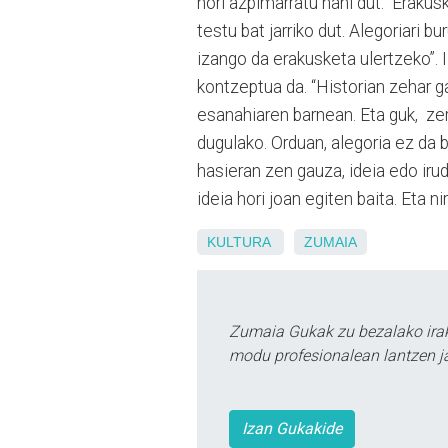
hori azpimarratu nahi dut. Erakus
testu bat jarriko dut. Alegoriari b
izango da erakusketa ulertzeko”. I
kontzeptua da. “Historian zehar g
esanahiaren barnean. Eta guk, zer
dugulako. Orduan, alegoria ez da 
hasieran zen gauza, ideia edo ir
ideia hori joan egiten baita. Eta nir
KULTURA
ZUMAIA
Zumaia Gukak zu bezalako irak
modu profesionalean lantzen ja
Izan Gukakide