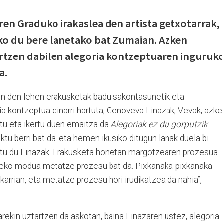
ren Graduko irakaslea den artista getxotarrak,
ko du bere lanetako bat Zumaian. Azken
ertzen dabilen alegoria kontzeptuaren inguruk
a.
en den lehen erakusketak badu sakontasunetik eta
ia kontzeptua oinarri hartuta, Genoveva Linazak, Vevak, azk
rtu eta ikertu duen emaitza da
Alegoriak ez du gorputzik
ktu berri bat da, eta hemen ikusiko ditugun lanak duela bi
ipatu du Linazak. Erakusketa honetan margotzearen prozesua
giteko modua metatze prozesu bat da. Pixkanaka-pixkanaka
karrian, eta metatze prozesu hori irudikatzea da nahia”,
rekin uztartzen da askotan, baina Linazaren ustez, alegoria