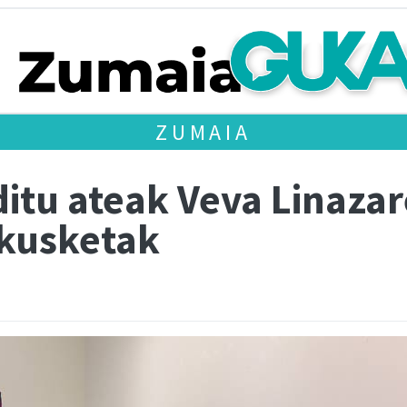
ZUMAIA
itu ateak Veva Linazar
akusketak