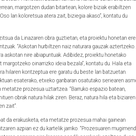
ilerrean, margotzen dudan bitartean, kolore biziak erabiltzen
 Oso lan koloretsua atera zait, biziegia akaso”, kontatu du
itsua da Linazaren obra guztietan, eta proiektu honetan ere
ntzuak. “Askotan hurbiltzen naiz naturara gauzak aztertzeko.
ra askotan nire abiapuntuak. Adibidez, proiektu honetako
t margotzeko oinarrizko ideia bezala”, kontatu du. Hala eta
tura hilaren kontzeptua ere garatu du beste lan batzuetan.
ektuan esaterako, etxeko ganbaran osatutako seriearen as
 metatze prozesua uztartzea. “Barruko espazio batean,
ituen obrak natura hilak ziren. Beraz, natura hila eta biziaren
n zait”.
bat da erakusketa, eta metatze prozesua mahai gainean
itzaren azpian ez du kartelik jarriko. “Prozesuaren mugimen