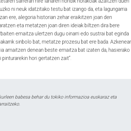
ketaren sarreran nire lanaren nondik norakoak azaltzen duen
uruzko ni neuk idatzitako testu bat izango da, eta lagungarria
zan ere, alegoria historian zehar eraikitzen joan den
aratzen eta metatzen joan diren ideiak biltzen dira bere
baiten emaitza ulertzen dugu oinarri edo sustrai bat eginda
bakarrik sinbolo bat, metatze prozesu bat ere bada. Azkenea
udia amaitzen denean beste emaitza bat izaten da, hasierako
i pinturarekin hori gertatzen zait”.
urleen babesa behar du tokiko informazioa euskaraz eta
rraitzeko.