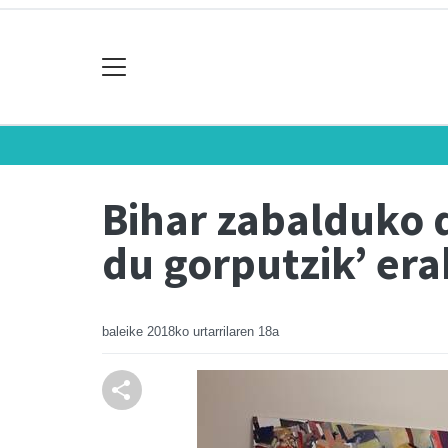
Bihar zabalduko d
du gorputzik’ er
baleike
2018ko urtarrilaren 18a