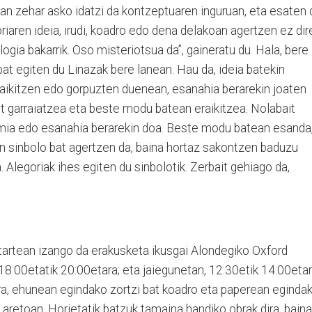
rian zehar asko idatzi da kontzeptuaren inguruan, eta esaten 
oriaren ideia, irudi, koadro edo dena delakoan agertzen ez dir
ogia bakarrik. Oso misteriotsua da”, gaineratu du. Hala, bere
n bat egiten du Linazak bere lanean. Hau da, ideia batekin
raikitzen edo gorpuzten duenean, esanahia berarekin joaten
bat garraiatzea eta beste modu batean eraikitzea. Nolabait
mia edo esanahia berarekin doa. Beste modu batean esanda
an sinbolo bat agertzen da, baina hortaz sakontzen baduzu
 Alegoriak ihes egiten du sinbolotik. Zerbait gehiago da,
bitartean izango da erakusketa ikusgai Alondegiko Oxford
 18:00etatik 20:00etara; eta jaiegunetan, 12:30etik 14:00eta
ira, ehunean egindako zortzi bat koadro eta paperean eginda
 aretoan. Horietatik batzuk tamaina handiko obrak dira, baina