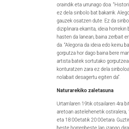
oraindik eta urrunago doa. “Histo
ez dela sinbolo bat bakarrik. Aleg
gauzek osatzen dute. Ez da sinbol
diziplinara ekarrita, ideia horreki
hasten da lanean, baina zerbait e
da. “Alegoria da ideia edo keinu 
gorputza hor dago baina bere ma
artista batek sortutako gorputze
konturatzen zara ez dela sinboloa.
nolabait desagertu egiten da”.
Naturarekiko zaletasuna
Urtarrilaren 19tik otsailaren 4ra 
aretoan astelehenetik ostiralera,
eta 18:00etatik 20:00etara. Guzt
beste horrenbeste lan izango dira