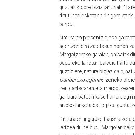
guztiak kolore biziz jantziak. “Ta
ditut; hori eskatzen dit gorputzak.
barrez.
Naturaren presentzia oso garrantz
agertzen dira zaletasun horren za
Margotzerako garaian, paisaiak di
papereko lanetan paisaia hartu du
guztiz ere, natura biziaz gain, na
Ganbarako egunak
izeneko proi
zen ganbararen eta margotzearen
ganbara batean kasu hartan, egin n
arteko lanketa bat egitea gustatze
Pinturaren inguruko hausnarketa 
jartzea du helburu. Margolan bako