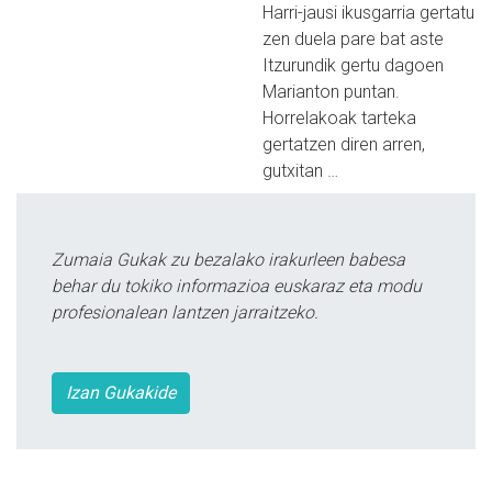
Harri-jausi ikusgarria gertatu
zen duela pare bat aste
Itzurundik gertu dagoen
Marianton puntan.
Horrelakoak tarteka
gertatzen diren arren,
gutxitan …
Zumaia Gukak zu bezalako irakurleen babesa
behar du tokiko informazioa euskaraz eta modu
profesionalean lantzen jarraitzeko.
Izan Gukakide