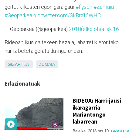
gertutik ikusten egon gara gaur
#flysch
#Zumaia
#Geoparkea
pic.twitter.com/SkBrXf6WHC
— Geoparkea (@geoparkea)
2018(e)ko otsailak 16
Bideoan ikus daitekeen bezala, labarretik eroritako
harriz beteta geratu da ingurunean.
GIZARTEA
ZUMAIA
Erlazionatuak
BIDEOA: Harri-jausi
ikaragarria
Mariantongo
labarrean
Baleike
2018 ots 10
GIZARTEA