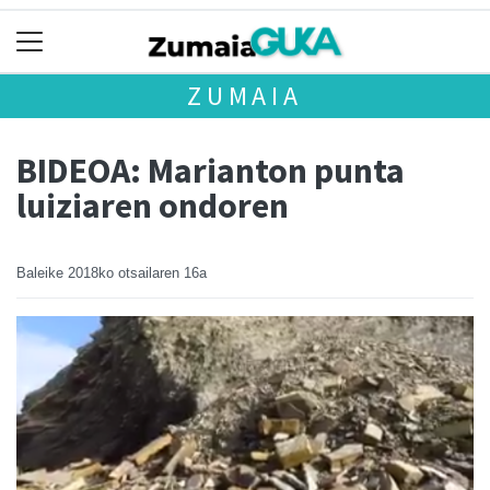
ZUMAIA
BIDEOA: Marianton punta
luiziaren ondoren
Baleike
2018ko otsailaren 16a