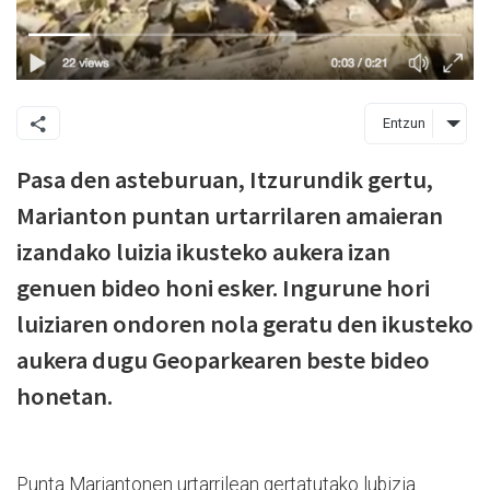
Entzun
Pasa den asteburuan, Itzurundik gertu,
Marianton puntan urtarrilaren amaieran
izandako luizia ikusteko aukera izan
genuen bideo honi esker. Ingurune hori
luiziaren ondoren nola geratu den ikusteko
aukera dugu Geoparkearen beste bideo
honetan.
Punta Mariantonen urtarrilean gertatutako lubizia