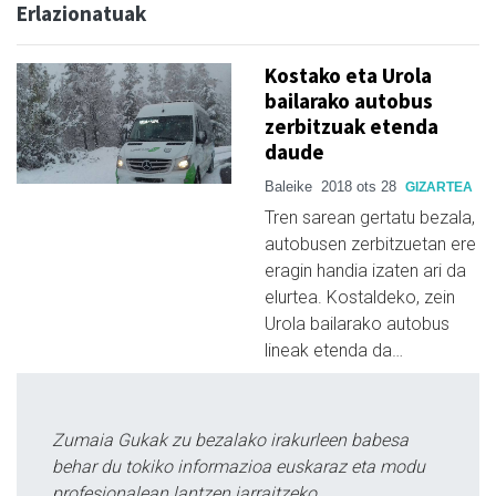
Erlazionatuak
Kostako eta Urola
bailarako autobus
zerbitzuak etenda
daude
Baleike
2018 ots 28
GIZARTEA
Tren sarean gertatu bezala,
autobusen zerbitzuetan ere
eragin handia izaten ari da
elurtea. Kostaldeko, zein
Urola bailarako autobus
lineak etenda da…
Zumaia Gukak zu bezalako irakurleen babesa
behar du tokiko informazioa euskaraz eta modu
profesionalean lantzen jarraitzeko.