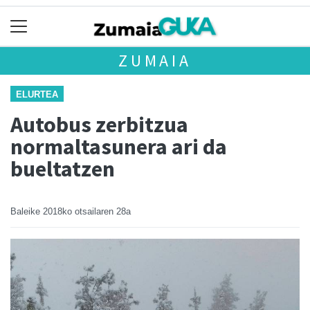
ZUMAIA
ELURTEA
Autobus zerbitzua
normaltasunera ari da
bueltatzen
Baleike
2018ko otsailaren 28a