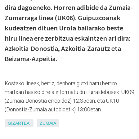
dira dagoeneko. Horren adibide da Zumaia-
Zumarraga linea (UK06). Guipuzcoanak
kudeatzen dituen Urola bailarako beste
hiru linea ere zerbitzua eskaintzen ari dira:
Azkoitia-Donostia, Azkoitia-Zarautz eta
Beizama-Azpeitia.
Kostako lineak, berriz, denbora gutxi barru berriro
martxan hasiko direla informatu du Lurraldebusek: UK09
(Zumaia-Donostia errepidez) 12:35ean, eta UK10
(Donostia-Zumaia autobidetik) 13:00etan.
GIZARTEA
ZUMAIA