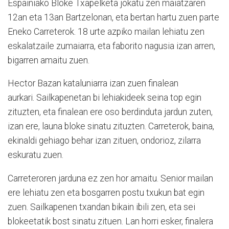
Espainiako Bloke Txapelketa jokatu zen maiatzaren
12an eta 13an Bartzelonan, eta bertan hartu zuen parte
Eneko Carreterok. 18 urte azpiko mailan lehiatu zen
eskalatzaile zumaiarra, eta faborito nagusia izan arren,
bigarren amaitu zuen.
Hector Bazan kataluniarra izan zuen finalean
aurkari.
Sailkapenetan bi lehiakideek seina top egin
zituzten, eta finalean ere oso berdinduta jardun zuten,
izan ere,
launa bloke sinatu zituzten. Carreterok, baina,
ekinaldi gehiago behar izan zituen, ondorioz, zilarra
eskuratu zuen.
Carreteroren jarduna ez zen hor amaitu. Senior mailan
ere lehiatu zen eta bosgarren postu txukun bat egin
zuen. S
ailkapenen txandan bikain ibili zen, eta sei
blokeetatik bost sinatu zituen. Lan horri esker, finalera