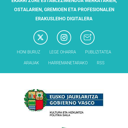
EKARRI ZURE ESTABLEZIMENDUA MERKATARIEN,
OSTALARIEN, GREMIOEN ETA PROFESIONALEN
ERAKUSLEIHO DIGITALERA
HONI BURUZ
LEGE OHARRA
PUBLIZITATEA
ARAUAK
HARREMANETARAKO
RSS
Babesleak