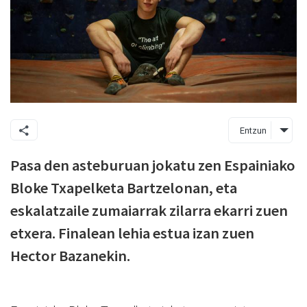
Entzun
Pasa den asteburuan jokatu zen Espainiako
Bloke Txapelketa Bartzelonan, eta
eskalatzaile zumaiarrak zilarra ekarri zuen
etxera. Finalean lehia estua izan zuen
Hector Bazanekin.