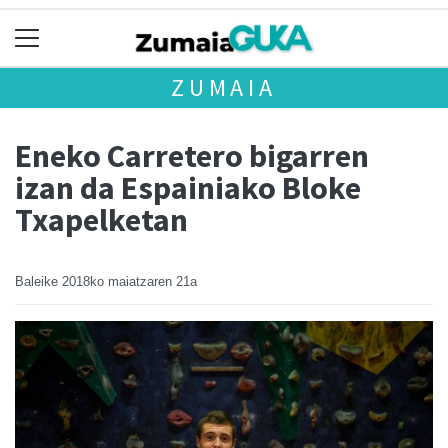
ZUMAIA
Eneko Carretero bigarren
izan da Espainiako Bloke
Txapelketan
Baleike
2018ko maiatzaren 21a