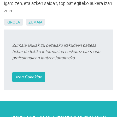
igaro zen, eta azken saioan,
top bat egiteko aukera izan
zuen.
KIROLA
ZUMAIA
Zumaia Gukak zu bezalako irakurleen babesa
behar du tokiko informazioa euskaraz eta modu
profesionalean lantzen jarraitzeko.
Izan Gukakide