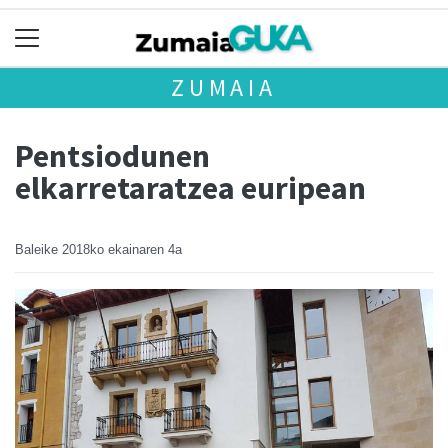
ZUMAIA
Pentsiodunen
elkarretaratzea euripean
Baleike
2018ko ekainaren 4a