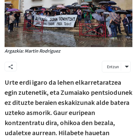
Argazkia: Martin Rodriguez
Entzun
Urte erdi igaro da lehen elkarretaratzea
egin zutenetik, eta Zumaiako pentsiodunek
ez dituzte beraien eskakizunak alde batera
uzteko asmorik. Gaur euripean
kontzentratu dira, ohikoa den bezala,
udaletxe aurrean. Hilabete hauetan