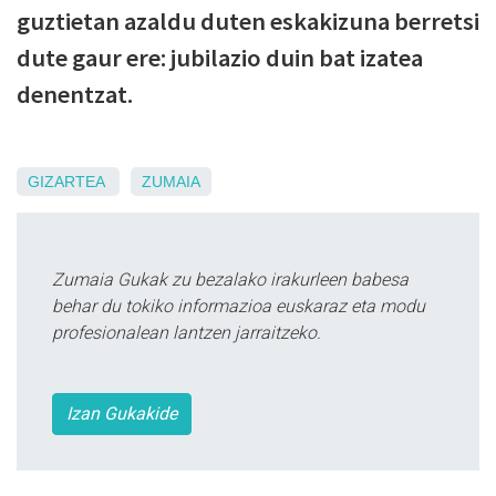
guztietan azaldu duten eskakizuna berretsi
dute gaur ere: jubilazio duin bat izatea
denentzat.
GIZARTEA
ZUMAIA
Zumaia Gukak zu bezalako irakurleen babesa
behar du tokiko informazioa euskaraz eta modu
profesionalean lantzen jarraitzeko.
Izan Gukakide