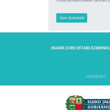
modu profesionalean lantzen ja
Izan Gukakide
EKARRI ZURE ESTABLEZIMENDU
HONI BURUZ