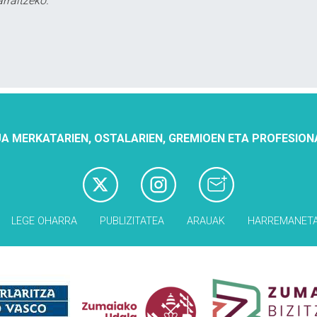
rraitzeko.
A MERKATARIEN, OSTALARIEN, GREMIOEN ETA PROFESION
LEGE OHARRA
PUBLIZITATEA
ARAUAK
HARREMANET
Babesleak