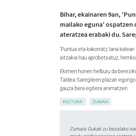
Bihar, ekainaren 9an, 'Pu
mailako eguna' ospatzen da
ateratzea erabaki du. Sare
'Puntua eta kakorratz lana kalean
aitzakia hau aprobetxatuz, herrik
Ekimen honen helburu da bereziki
Taldea Saregileen plazan egongo d
gauza bera egitera animatzen.
KULTURA
ZUMAIA
Zumaia Gukak zu bezalako irak