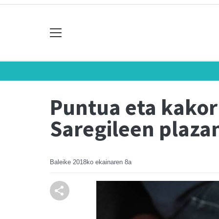
Puntua eta kakorr
Saregileen plaza
Baleike
2018ko ekainaren 8a