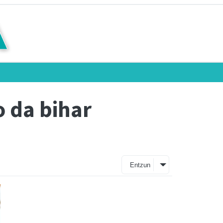
o da bihar
Entzun