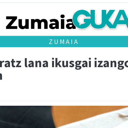
ZUMAIA
atz lana ikusgai izang
n