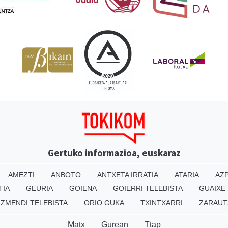
Gertuko informazioa, euskaraz
AMEZTI
ANBOTO
ANTXETA IRRATIA
ATARIA
AZP
TIA
GEURIA
GOIENA
GOIERRI TELEBISTA
GUAIXE
IZMENDI TELEBISTA
ORIO GUKA
TXINTXARRI
ZARAUT
Matx
Gurean
Ttap