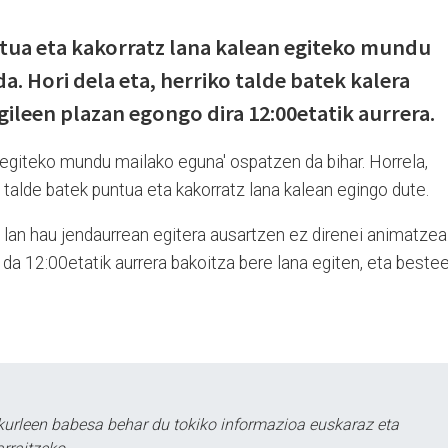
ntua eta kakorratz lana kalean egiteko mundu
. Hori dela eta, herriko talde batek kalera
gileen plazan egongo dira 12:00etatik aurrera.
 egiteko mundu mailako eguna' ospatzen da bihar. Horrela,
o talde batek puntua eta kakorratz lana kalean egingo dute.
 lan hau jendaurrean egitera ausartzen ez direnei animatzea
a 12:00etatik aurrera bakoitza bere lana egiten, eta bestee
urleen babesa behar du tokiko informazioa euskaraz eta