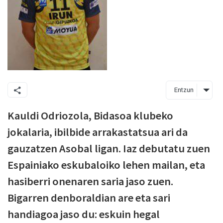
Entzun
Kauldi Odriozola, Bidasoa klubeko
jokalaria, ibilbide arrakastatsua ari da
gauzatzen Asobal ligan. Iaz debutatu zuen
Espainiako eskubaloiko lehen mailan, eta
hasiberri onenaren saria jaso zuen.
Bigarren denboraldian are eta sari
handiagoa jaso du: eskuin hegal