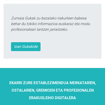
Zumaia Gukak zu bezalako irakurleen babesa
behar du tokiko informazioa euskaraz eta modu
profesionalean lantzen jarraitzeko.
Izan Gukakide
EKARRI ZURE ESTABLEZIMENDUA MERKATARIEN,
OSTALARIEN, GREMIOEN ETA PROFESIONALEN
ERAKUSLEIHO DIGITALERA