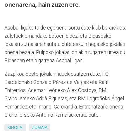
onenarena, hain zuzen ere.
Asobal ligako talde egokiena sortu dute klub beraiek eta
zaletuek emandako botoen bidez, eta Bidasoako
jokalari zumaiarra hautatu dute eskuin hegaleko jokalari
onena bezala. Pulpoko jokalari ohiak hirugarren urtea du
Bidasoan eta bigarrena Asobal ligan.
Zazpikoa beste jokalari hauek osatzen dute: F.C.
Barcelonako
Gonzalo Pérez de Vargas eta
Raúl
Entrerríos,
Ademar Leóneko Álex Costoya,
BM.
Granollerseko
Adrià Figueras, eta BM Logroñoko
Ángel
Fernández eta Imanol Garciandia. Entrenatzaile onena
Granollerseko
Antonio Rama aukeratu dute.
KIROLA
ZUMAIA