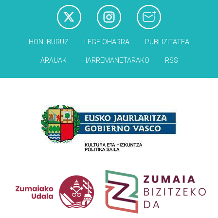
HONI BURUZ
LEGE OHARRA
PUBLIZITATEA
ARAUAK
HARREMANETARAKO
RSS
Babesleak