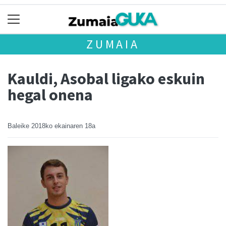
ZUMAIA
Kauldi, Asobal ligako eskuin
hegal onena
Baleike
2018ko ekainaren 18a