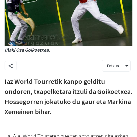
Iñaki Osa Goikoetxea.
Entzun
Iaz World Tourretik kanpo gelditu
ondoren, txapelketara itzuli da Goikoetxea.
Hossegorren jokatuko du gaur eta Markina
Xemeinen bihar.
Jai Alai World Tourraren bueltan antolatzen dira azken