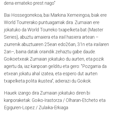
dena emateko prest nago"
Bai Hossegorrekoa, bai Markina Xemeingoa, biak ere
World Tourrerako puntuagarriak dira. Zumaian ere
jokatuko da World Tourreko txapelketa bat (Master
Series), abuztu amaiera eta irail hasiera artean –
ziurrenik abuztuaren 25ean edo26an, 31n eta irailaren
2an–, baina datak oraindik zehaztu gabe daude.
Goikoetxeak Zumaian jokatuko du aurten, eta pozik
agertu da, iaz kanpoan gelditu eta gero: "Pozgarria da
etxean jokatu ahal izatea, eta espero dut aurten
txapelketa polita ikustea", adierazi du Goikok.
Hauek izango dira Zumaian jokatuko diren bi
kanporaketak: Goiko-Irastorza / Olharan-Etcheto eta
Egiguren-Lopez / Zulaika-Erkiaga