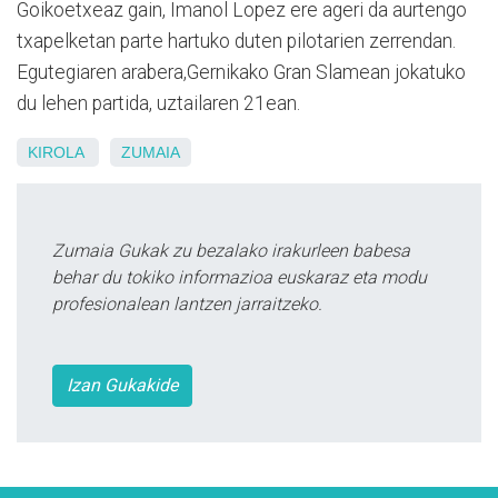
Goikoetxeaz gain, Imanol Lopez ere ageri da aurtengo
txapelketan parte hartuko duten pilotarien zerrendan.
Egutegiaren arabera,Gernikako Gran Slamean jokatuko
du lehen partida, uztailaren 21ean.
KIROLA
ZUMAIA
Zumaia Gukak zu bezalako irakurleen babesa
behar du tokiko informazioa euskaraz eta modu
profesionalean lantzen jarraitzeko.
Izan Gukakide