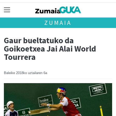
ZUMAIA
Gaur bueltatuko da
Goikoetxea Jai Alai World
Tourrera
Baleike
2018ko uztailaren 6a