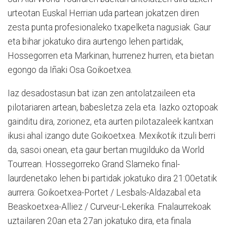
urteotan Euskal Herrian uda partean jokatzen diren
zesta punta profesionaleko txapelketa nagusiak. Gaur
eta bihar jokatuko dira aurtengo lehen partidak,
Hossegorren eta Markinan, hurrenez hurren, eta bietan
egongo da Iñaki Osa Goikoetxea.
Iaz desadostasun bat izan zen antolatzaileen eta
pilotariaren artean, babesletza zela eta. Iazko oztopoak
gainditu dira, zorionez, eta aurten pilotazaleek kantxan
ikusi ahal izango dute Goikoetxea. Mexikotik itzuli berri
da, sasoi onean, eta gaur bertan mugilduko da World
Tourrean. Hossegorreko Grand Slameko final-
laurdenetako lehen bi partidak jokatuko dira 21:00etatik
aurrera: Goikoetxea-Portet / Lesbals-Aldazabal eta
Beaskoetxea-Alliez / Curveur-Lekerika. Fnalaurrekoak
uztailaren 20an eta 27an jokatuko dira, eta finala