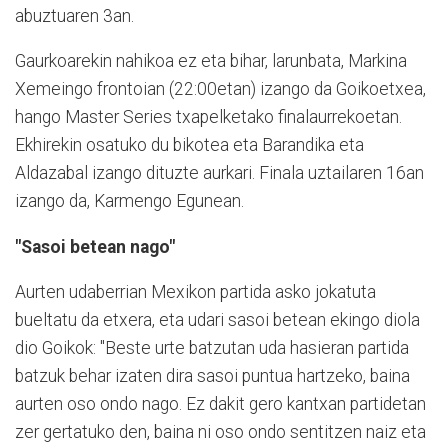
abuztuaren 3an.
Gaurkoarekin nahikoa ez eta bihar, larunbata, Markina
Xemeingo frontoian (22:00etan) izango da Goikoetxea,
hango Master Series txapelketako finalaurrekoetan.
Ekhirekin osatuko du bikotea eta Barandika eta
Aldazabal izango dituzte aurkari. Finala uztailaren 16an
izango da, Karmengo Egunean.
"Sasoi betean nago"
Aurten udaberrian Mexikon partida asko jokatuta
bueltatu da etxera, eta udari sasoi betean ekingo diola
dio Goikok: "Beste urte batzutan uda hasieran partida
batzuk behar izaten dira sasoi puntua hartzeko, baina
aurten oso ondo nago. Ez dakit gero kantxan partidetan
zer gertatuko den, baina ni oso ondo sentitzen naiz eta