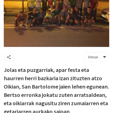
Entzun
Jolas eta puzgarriak, apar festa eta
haurren herri bazkaria izan zituzten atzo
Oikian, San Bartolome jaien lehen egunean.
Bertso erronka jokatu zuten arratsaldean,
eta oikiarrak nagusitu ziren zumaiarren eta
getariarren aurkako saioan.