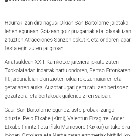
Haurrak izan dira nagusi Oikian San Bartolome jaietako
lehen egunean. Goizean goiz puzgarriak eta jolasak izan
zituzten Atracciones Sanzen eskutik, eta ondoren, apar
festa egin zuten jai giroan.
Arratsaldean XXII. Karrikotxe jaitsiera jokatu zuten.
Txokolatadan indarrak hartu ondoren, Bertso Erronkaren
III. jardunaldiari ekin zioten oikiarrek, zumaiarren eta
getariarren aurka. Auzotar ugari gerturatu zen bertsoez
gozatzera, eta bertakoak gailendu ziren saioan.
Gaur, San Bartolome Egunez, asto probak izango
dituzte:
Peio Etxabe (Kimi), Valentun Eizagirre, Ander
Etxabe (Irrintzi) eta Iñaki Muniosoro (Kixkur) arituko dira
jokoan. Ostolaza eta Narbaizaren erromeriak biribilduko