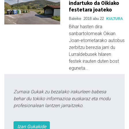
indartuko da Oikiako
festetara joateko
Baleike
2018 abu 22
KULTURA
Bihar hasten dira
sanbartolomeak Oikian.
Joan-etorrietarako autobus
zerbitzu berezia jarri du
Lurraldebusek hilaren
festek irauten duten bost
eguneta…
Zumaia Gukak zu bezalako irakurleen babesa
behar du tokiko informazioa euskaraz eta modu
profesionalean lantzen jarraitzeko.
Izan Gukakide