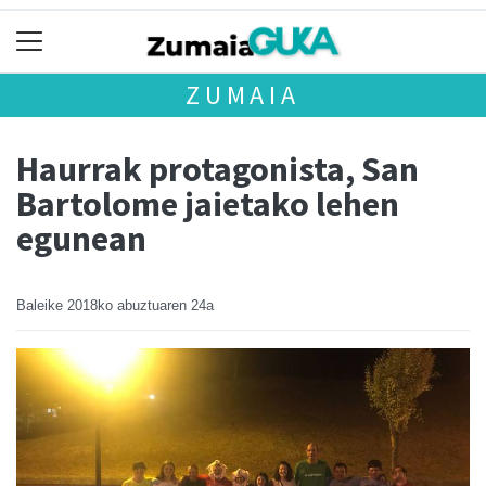
ZUMAIA
Haurrak protagonista, San
Bartolome jaietako lehen
egunean
Baleike
2018ko abuztuaren 24a