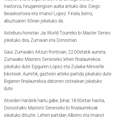
Irastorza, hirugarrengoen aurka arituko dira: Diego
Beaskoetxea eta Imanol Lopez. Finala, berriz,
abuztuaren 30ean jokatuko da.
Asteburu honetan Jai World Tourreko bi Master Series
jokatuko dira, Zumaian eta Donostian.
Gaur, Zumaiako Aitzuri frontoian, 22:00etatik aurrera,
Zumaiako Masters Serieseko lehen finalaurrekoa
jokatuko dute Egiguren-Lopez eta Zulaika-Minvielle
bikoteek. Aurretik, gazteen arteko partida jokatuko dute.
Bigarren finalaurrekoa datorren ostiralean jokatuko
dute.
Atseden handirik hartu gabe, bihar, 18:00etan hasita,
Donostiako Masters Serieseko bi finalaurrekoak
jokatuko dituzte. Lehen partidan Alberro eta Imanol