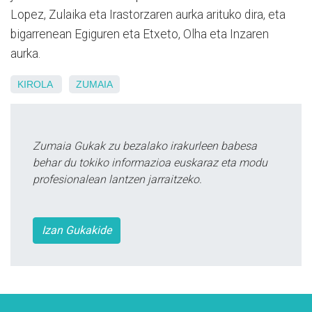
Lopez, Zulaika eta Irastorzaren aurka arituko dira, eta
bigarrenean Egiguren eta Etxeto, Olha eta Inzaren
aurka.
KIROLA
ZUMAIA
Zumaia Gukak zu bezalako irakurleen babesa
behar du tokiko informazioa euskaraz eta modu
profesionalean lantzen jarraitzeko.
Izan Gukakide