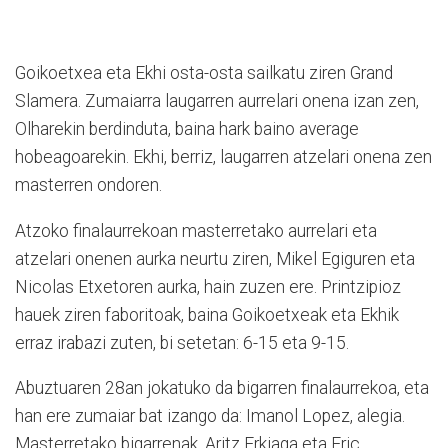
Goikoetxea eta Ekhi osta-osta sailkatu ziren Grand
Slamera. Zumaiarra laugarren aurrelari onena izan zen,
Olharekin berdinduta, baina hark baino average
hobeagoarekin. Ekhi, berriz, laugarren atzelari onena zen
masterren ondoren.
Atzoko finalaurrekoan masterretako aurrelari eta
atzelari onenen aurka neurtu ziren, Mikel Egiguren eta
Nicolas Etxetoren aurka, hain zuzen ere. Printzipioz
hauek ziren faboritoak, baina Goikoetxeak eta Ekhik
erraz irabazi zuten, bi setetan: 6-15 eta 9-15.
Abuztuaren 28an jokatuko da bigarren finalaurrekoa, eta
han ere zumaiar bat izango da: Imanol Lopez, alegia.
Masterretako bigarrenak, Aritz Erkiaga eta Eric