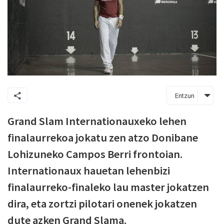
Entzun
Grand Slam Internationauxeko lehen
finalaurrekoa jokatu zen atzo Donibane
Lohizuneko Campos Berri frontoian.
Internationaux hauetan lehenbizi
finalaurreko-finaleko lau master jokatzen
dira, eta zortzi pilotari onenek jokatzen
dute azken Grand Slama.