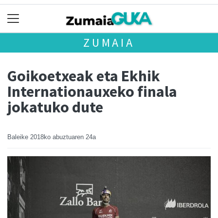
ZUMAIA
Goikoetxeak eta Ekhik
Internationauxeko finala
jokatuko dute
Baleike
2018ko abuztuaren 24a