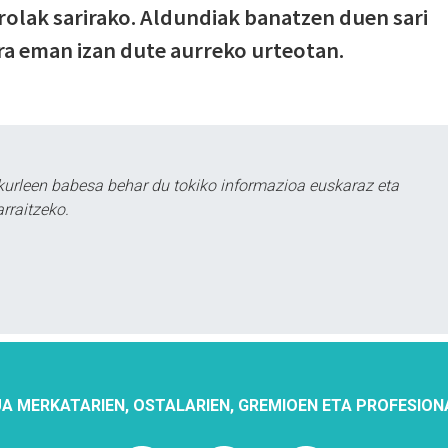
rolak sarirako. Aldundiak banatzen duen sari
ra eman izan dute aurreko urteotan.
urleen babesa behar du tokiko informazioa euskaraz eta
rraitzeko.
A MERKATARIEN, OSTALARIEN, GREMIOEN ETA PROFESION