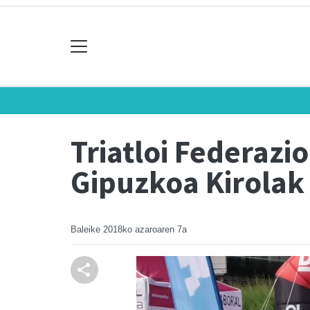
Triatloi Federazi
Gipuzkoa Kirolak
Baleike
2018ko azaroaren 7a