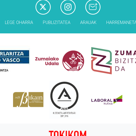
LEGE OHARRA
PUBLIZITATEA
ARAUAK
HARREMANET
Babesleak