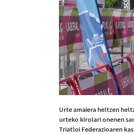
Urte amaiera heltzen heltz
urteko kirolari onenen sa
Triatloi Federazioaren ka