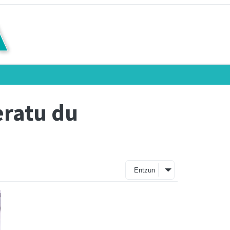
eratu du
Entzun