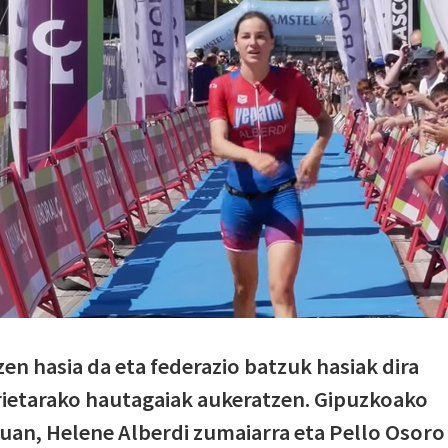
en hasia da eta federazio batzuk hasiak dira
rietarako hautagaiak aukeratzen. Gipuzkoako
suan, Helene Alberdi zumaiarra eta Pello Osoro