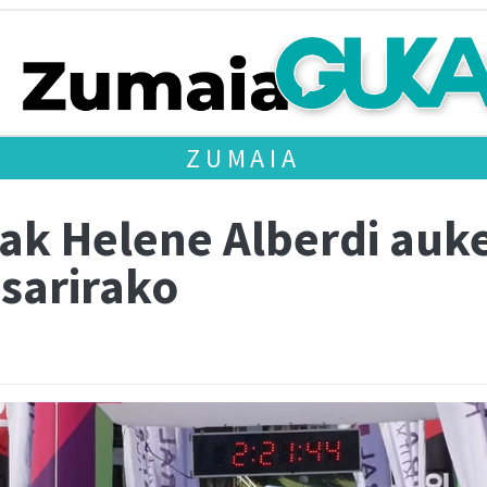
ZUMAIA
oak Helene Alberdi auk
 sarirako