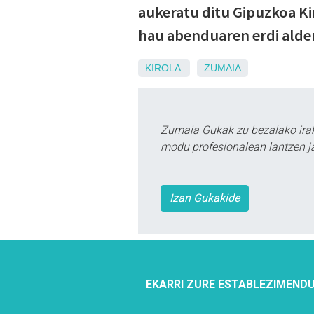
aukeratu ditu Gipuzkoa Ki
hau abenduaren erdi alde
KIROLA
ZUMAIA
Zumaia Gukak zu bezalako irak
modu profesionalean lantzen ja
Izan Gukakide
EKARRI ZURE ESTABLEZIMENDU