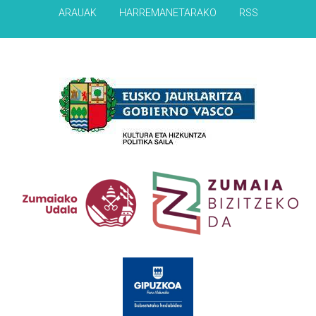
ARAUAK
HARREMANETARAKO
RSS
Babesleak