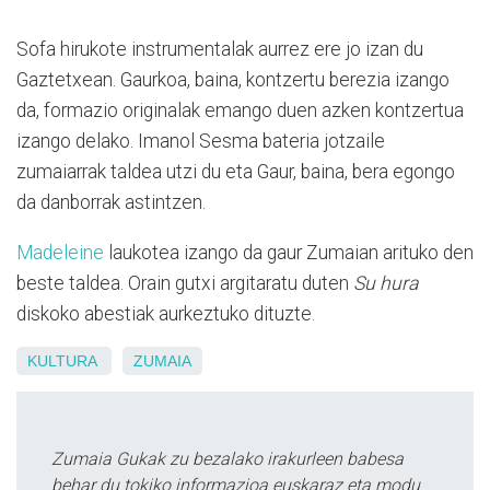
Sofa hirukote instrumentalak aurrez ere jo izan du
Gaztetxean. Gaurkoa, baina, kontzertu berezia izango
da, formazio originalak emango duen azken kontzertua
izango delako. Imanol Sesma bateria jotzaile
zumaiarrak taldea utzi du eta Gaur, baina, bera egongo
da danborrak astintzen.
Madeleine
laukotea izango da gaur Zumaian arituko den
beste taldea. Orain gutxi argitaratu duten
Su hura
diskoko abestiak aurkeztuko dituzte.
KULTURA
ZUMAIA
Zumaia Gukak zu bezalako irakurleen babesa
behar du tokiko informazioa euskaraz eta modu