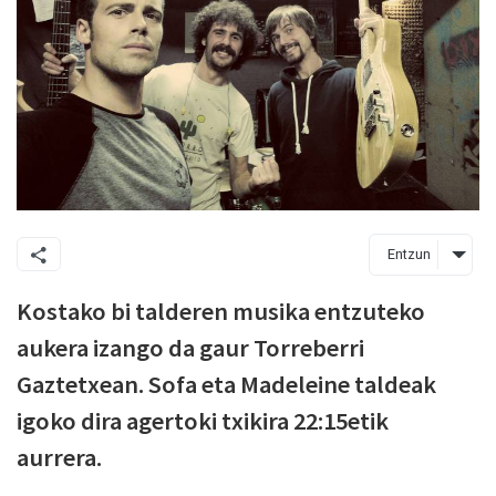
Entzun
Kostako bi talderen musika entzuteko
aukera izango da gaur Torreberri
Gaztetxean. Sofa eta Madeleine taldeak
igoko dira agertoki txikira 22:15etik
aurrera.