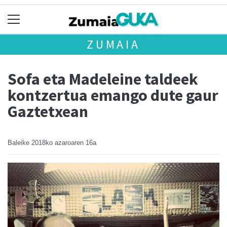
ZUMAIA
Sofa eta Madeleine taldeek
kontzertua emango dute gaur
Gaztetxean
Baleike
2018ko azaroaren 16a