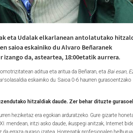
ak eta Udalak elkarlanean antolatutako hitzal
ken saioa eskainiko du Alvaro Beñaranek
r izango da, asteartea, 18:00etatik aurrera.
omotrizitatean aditua eta aritua da Beñaran, eta
Bai esan, E
a!
solasaldia eskainiko du. Saioa 0-6 haurren gurasoentzako
uzendutako hitzaldiak daude. Zer behar dituzte gurasoe
urren heziketaz era egokian arduratzeko. Gure gizarte honet
. mendean, iritzi asko daude, ikuspegi anitzak, Internet bid
 da erraza guraso izatea. Horregatik profesionalen helburua