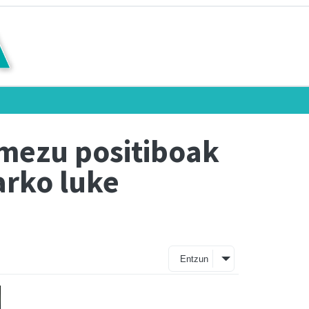
 mezu positiboak
arko luke
Entzun