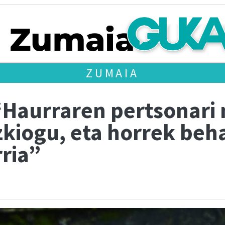
ZUMAIA
“Haurraren pertsonari
zkiogu, eta horrek beh
ria”