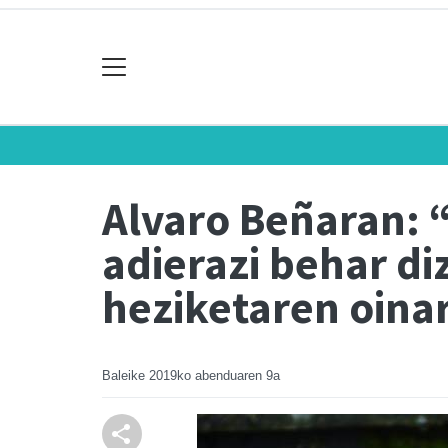
Alvaro Beñaran: 
adierazi behar di
heziketaren oinar
Baleike
2019ko abenduaren 9a