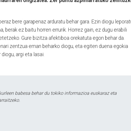
 haurraren ongizatea. Zer puntu azpimarratuko zenituzk
beraz bere garapenaz arduratu behar gara. Ezin diogu leporat
a, berak ez baitu horren errurik. Horrez gain, ez dugu erabili
etetzeko. Gure bizitza afektiboa orekatuta egon behar da.
enari zentzua eman beharko diogu, eta egiten duena egokia
iogu, argi eta lasai.
urleen babesa behar du tokiko informazioa euskaraz eta
rraitzeko.