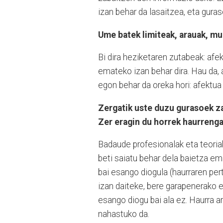
izan behar da lasaitzea, eta gur
Ume batek limiteak, arauak, mug
Bi dira heziketaren zutabeak: afe
emateko izan behar dira. Hau da,
egon behar da oreka hori: afektua
Zergatik uste duzu gurasoek z
Zer eragin du horrek haurreng
Badaude profesionalak eta teoria
beti saiatu behar dela baietza em
bai esango diogula (haurraren pe
izan daiteke, bere garapenerako e
esango diogu bai ala ez. Haurra a
nahastuko da.