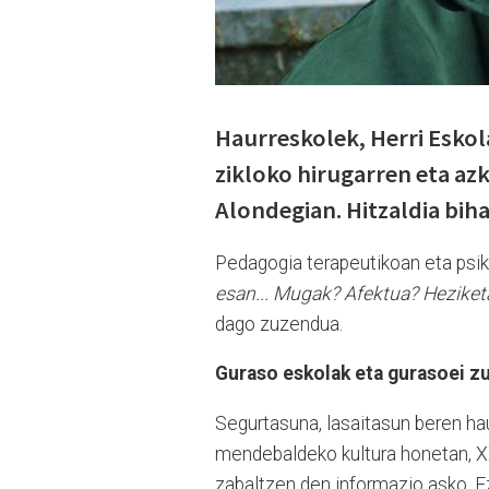
Haurreskolek, Herri Eskol
zikloko hirugarren eta az
Alondegian. Hitzaldia biha
Pedagogia terapeutikoan eta psik
esan... Mugak? Afektua? Heziket
dago zuzendua.
Guraso eskolak eta gurasoei z
Segurtasuna, lasaitasun beren ha
mendebaldeko kultura honetan, XXI
zabaltzen den informazio asko. Ez