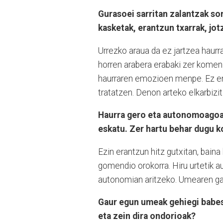
Gurasoei sarritan zalantzak so
kasketak, erantzun txarrak, jot
Urrezko araua da ez jartzea haur
horren arabera erabaki zer komeni 
haurraren emozioen menpe. Ez eman
tratatzen. Denon arteko elkarbizi
Haurra gero eta autonomoagoa 
eskatu. Zer hartu behar dugu k
Ezin erantzun hitz gutxitan, bain
gomendio orokorra. Hiru urtetik au
autonomian aritzeko. Umearen gara
Gaur egun umeak gehiegi babest
eta zein dira ondorioak?