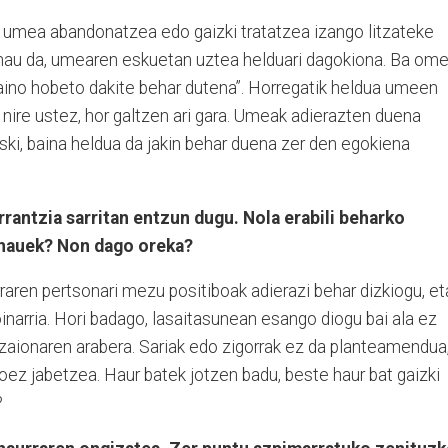
: umea abandonatzea edo gaizki tratatzea izango litzateke
, hau da, umearen eskuetan uztea helduari dagokiona. Ba om
ino hobeto dakite behar dutena”. Horregatik heldua umeen
, nire ustez, hor galtzen ari gara. Umeak adierazten duena
oski, baina heldua da jakin behar duena zer den egokiena
antzia sarritan entzun dugu. Nola erabili beharko
 hauek? Non dago oreka?
aren pertsonari mezu positiboak adierazi behar dizkiogu, et
inarria. Hori badago, lasaitasunean esango diogu bai ala ez
zaionaren arabera. Sariak edo zigorrak ez da planteamendua
oez jabetzea. Haur batek jotzen badu, beste haur bat gaizki
?