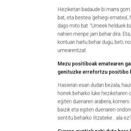
Heziketan badaude bi marra gorri
bat, eta bestea ‘gehiegi ematea’
dago mito bat. “Umeek helduek ba
nahien menpe jarri behar dira. Eta
kontuan hartu behar dugu, beti, n
umearentzat.
Mezu positiboak ematearen garr
genituzke errefortzu positibo
Hasieran esan dudan bezala, haurr
horrek beharko luke heziketaren o
egiten duenaren arabera, komeni 
baizik eta egiten duenaren ondori
sentitu beharko litzateke... ala ez