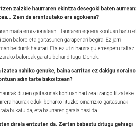
rtzen zaizkie haurraren ekintza desegoki baten aurrean:
zea... Zein da erantzuteko era egokiena?
raren maila emozionalean. Haurraren egoera kontuan hartu e
zion balore eta gaitasunen garapenari begira. Ez jarri
 beldurrik haurrari. Eta ez utzi haurra gu errespetu faltaz
tzarako baloreak garatu behar ditugu. Denok.
izatea nahiko genuke, baina sarritan ez dakigu noraino
ontuan adin tarte bakoitzean?
a haurrak dituen gaitasunak kontuan hartzea izango litzateke
rrera haurrak eduki beharko lituzke oinarrizko gaitasunak
ia bukatu da, eta haurraren garaia hasi da.
en direla entzuten da. Zertan babestu ditugu gehiegi