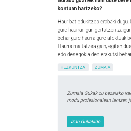
Guraso guztiek nahi dute bere
kontuan hartzeko?
Haur bat edukitzea erabaki dugu, 
gure haurrari guri gertatzen zaigun
behar gure haurra gure afektuak b
Haurra maitatzea gain, egiten du
edo desegokia den erakutsi behar d
HEZKUNTZA
ZUMAIA
Zumaia Gukak zu bezalako irak
modu profesionalean lantzen ja
Izan Gukakide