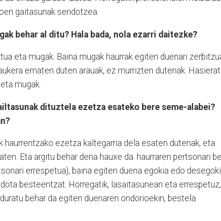
asoen gaitasunak sendotzea.
ak behar al ditu? Hala bada, nola ezarri daitezke?
ktua eta mugak. Baina mugak haurrak egiten duenari zerbitzu
 aukera ematen duten arauak, ez murrizten dutenak. Hasierat
 eta mugak.
ailtasunak dituztela ezetza esateko bere seme-alabei?
an?
k haurrentzako ezetza kaltegarria dela esaten dutenak, eta
aten. Eta argitu behar dena hauxe da: haurraren pertsonari be
rtsonari errespetua), baina egiten duena egokia edo desegok
dota besteentzat. Horregatik, lasaitasunean eta errespetuz,
rduratu behar da egiten duenaren ondorioekin, bestela