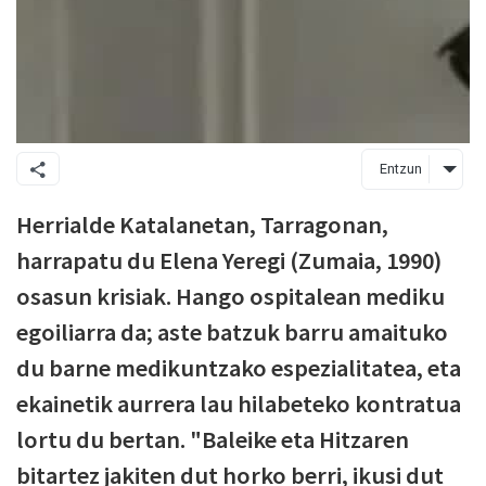
Entzun
Herrialde Katalanetan, Tarragonan,
harrapatu du Elena Yeregi (Zumaia, 1990)
osasun krisiak. Hango ospitalean mediku
egoiliarra da; aste batzuk barru amaituko
du barne medikuntzako espezialitatea, eta
ekainetik aurrera lau hilabeteko kontratua
lortu du bertan. "Baleike eta Hitzaren
bitartez jakiten dut horko berri, ikusi dut