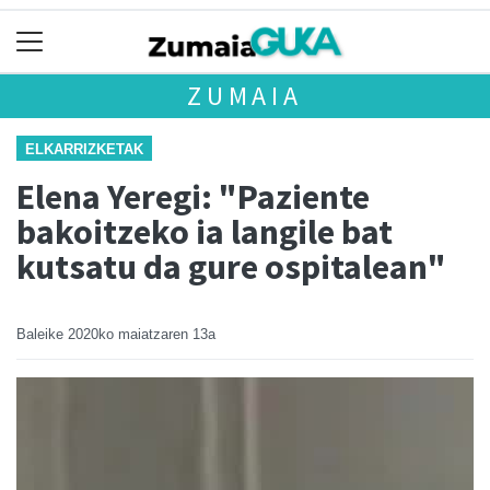
ZUMAIA
ELKARRIZKETAK
Elena Yeregi: "Paziente
bakoitzeko ia langile bat
kutsatu da gure ospitalean"
Baleike
2020ko maiatzaren 13a