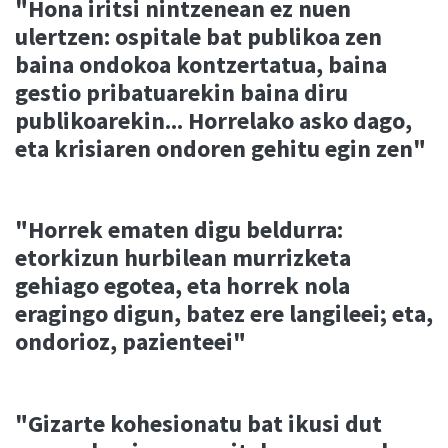
"Hona iritsi nintzenean ez nuen
ulertzen: ospitale bat publikoa zen
baina ondokoa kontzertatua, baina
gestio pribatuarekin baina diru
publikoarekin... Horrelako asko dago,
eta krisiaren ondoren gehitu egin zen"
"Horrek ematen digu beldurra:
etorkizun hurbilean murrizketa
gehiago egotea, eta horrek nola
eragingo digun, batez ere langileei; eta,
ondorioz, pazienteei"
"Gizarte kohesionatu bat ikusi dut