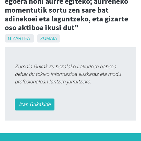
egoera honi aurre egiteko; aurreneko
momentutik sortu zen sare bat
adinekoei eta laguntzeko, eta gizarte
oso aktiboa ikusi dut"
GIZARTEA
ZUMAIA
Zumaia Gukak zu bezalako irakurleen babesa
behar du tokiko informazioa euskaraz eta modu
profesionalean lantzen jarraitzeko.
Izan Gukakide