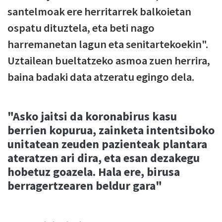
santelmoak ere herritarrek balkoietan
ospatu dituztela, eta beti nago
harremanetan lagun eta senitartekoekin".
Uztailean bueltatzeko asmoa zuen herrira,
baina badaki data atzeratu egingo dela.
"Asko jaitsi da koronabirus kasu
berrien kopurua, zainketa intentsiboko
unitatean zeuden pazienteak plantara
ateratzen ari dira, eta esan dezakegu
hobetuz goazela. Hala ere, birusa
berragertzearen beldur gara"