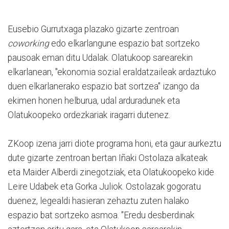
Eusebio Gurrutxaga plazako gizarte zentroan
coworking
edo elkarlangune espazio bat sortzeko
pausoak eman ditu Udalak. Olatukoop sarearekin
elkarlanean, "ekonomia sozial eraldatzaileak ardaztuko
duen elkarlanerako espazio bat sortzea" izango da
ekimen honen helburua, udal arduradunek eta
Olatukoopeko ordezkariak iragarri dutenez.
ZKoop izena jarri diote programa honi, eta gaur aurkeztu
dute gizarte zentroan bertan Iñaki Ostolaza alkateak
eta Maider Alberdi zinegotziak, eta Olatukoopeko kide
Leire Udabek eta Gorka Juliok. Ostolazak gogoratu
duenez, legealdi hasieran zehaztu zuten halako
espazio bat sortzeko asmoa. "Eredu desberdinak