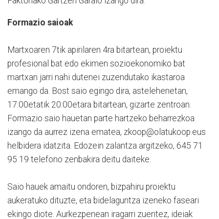
Faktoriako Gartzen Garaio izango dira.
Formazio saioak
Martxoaren 7tik apirilaren 4ra bitartean, proiektu
profesional bat edo ekimen sozioekonomiko bat
martxan jarri nahi dutenei zuzendutako ikastaroa
emango da. Bost saio egingo dira, astelehenetan,
17:00etatik 20:00etara bitartean, gizarte zentroan.
Formazio saio hauetan parte hartzeko beharrezkoa
izango da aurrez izena ematea, zkoop@olatukoop.eus
helbidera idatzita. Edozein zalantza argitzeko, 645 71
95 19 telefono zenbakira deitu daiteke.
Saio hauek amaitu ondoren, bizpahiru proiektu
aukeratuko dituzte, eta bidelaguntza izeneko faseari
ekingo diote. Aurkezpenean iragarri zuentez, ideiak