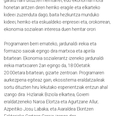
garatu nahi dituzten herritarrei, edo ekonomia mota
honetan aritzen diren herriko eragile eta elkarteko
kideei zuzenduta dago; baita hezkuntza munduko
kideei, herriko eta eskualdeko enpresei eta, orokorrean,
ekonomia sozialean interesa duen herritar orori.
Programaren berri emateko, jardunaldi irekia eta
formazio saioak egingo dira martxoa eta apirila
bitartean. Ekonomia sozialerantz izeneko jardunaldi
irekia martxoaren 2an egingo da, 18:00etatik
20:00etara bitartean, gizarte zentroan. Programaren
aurkezpena egiteaz gain, ekosistema eraldatzaileak
sortu dituzten hiru lekutako esperientziak entzun ahal
izango dira. Hizlariak Biziola elkartea, Goierri
eraldatzeneko Naroa Elortza eta Agurtzane Allur;
Azpeitiko Josu Labaka; eta Aiaraldea Ekintzen