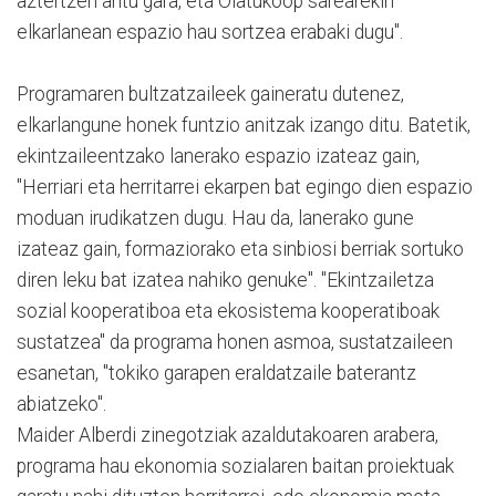
aztertzen aritu gara, eta Olatukoop sarearekin
elkarlanean espazio hau sortzea erabaki dugu".
Programaren bultzatzaileek gaineratu dutenez,
elkarlangune honek funtzio anitzak izango ditu. Batetik,
ekintzaileentzako lanerako espazio izateaz gain,
"Herriari eta herritarrei ekarpen bat egingo dien espazio
moduan irudikatzen dugu. Hau da, lanerako gune
izateaz gain, formaziorako eta sinbiosi berriak sortuko
diren leku bat izatea nahiko genuke". "Ekintzailetza
sozial kooperatiboa eta ekosistema kooperatiboak
sustatzea" da programa honen asmoa, sustatzaileen
esanetan, "tokiko garapen eraldatzaile baterantz
abiatzeko".
Maider Alberdi zinegotziak azaldutakoaren arabera,
programa hau ekonomia sozialaren baitan proiektuak