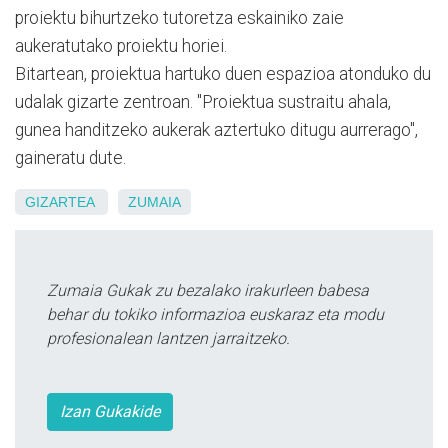
proiektu bihurtzeko tutoretza eskainiko zaie
aukeratutako proiektu horiei.
Bitartean, proiektua hartuko duen espazioa atonduko du
udalak gizarte zentroan. "Proiektua sustraitu ahala,
gunea handitzeko aukerak aztertuko ditugu aurrerago",
gaineratu dute.
GIZARTEA
ZUMAIA
Zumaia Gukak zu bezalako irakurleen babesa
behar du tokiko informazioa euskaraz eta modu
profesionalean lantzen jarraitzeko.
Izan Gukakide