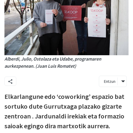
Alberdi, Julio, Ostolaza eta Udabe, programaren
aurkezpenean. (Juan Luis Romatet)
Entzun
Elkarlangune edo ‘coworking’ espazio bat
sortuko dute Gurrutxaga plazako gizarte
zentroan . Jardunaldi irekiak eta formazio
saioak egingo dira martxotik aurrera.