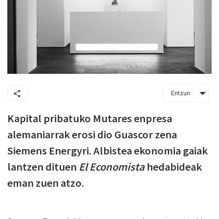
Entzun
Kapital pribatuko Mutares enpresa
alemaniarrak erosi dio Guascor zena
Siemens Energyri. Albistea ekonomia gaiak
lantzen dituen
El Economista
hedabideak
eman zuen atzo.