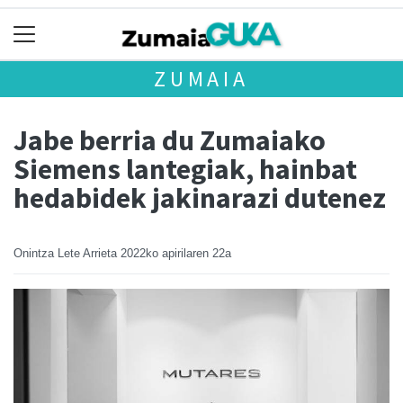
ZUMAIA
Jabe berria du Zumaiako
Siemens lantegiak, hainbat
hedabidek jakinarazi dutenez
Onintza Lete Arrieta
2022ko apirilaren 22a