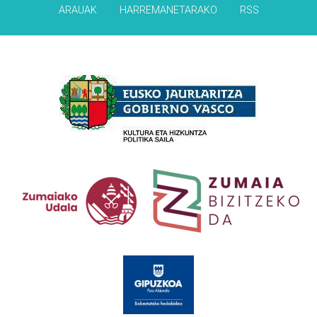
ARAUAK
HARREMANETARAKO
RSS
Babesleak