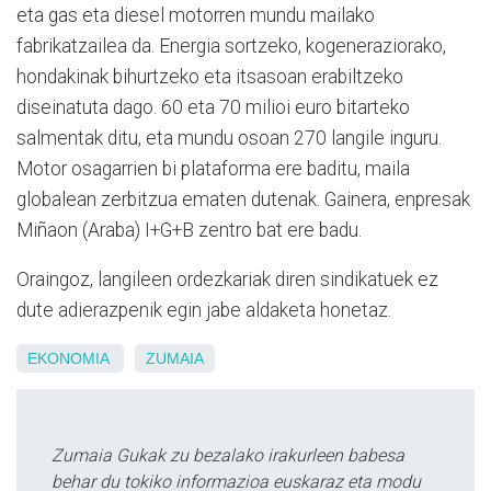
eta gas eta diesel motorren mundu mailako
fabrikatzailea da. Energia sortzeko, kogeneraziorako,
hondakinak bihurtzeko eta itsasoan erabiltzeko
diseinatuta dago. 60 eta 70 milioi euro bitarteko
salmentak ditu, eta mundu osoan 270 langile inguru.
Motor osagarrien bi plataforma ere baditu, maila
globalean zerbitzua ematen dutenak. Gainera, enpresak
Miñaon (Araba) I+G+B zentro bat ere badu.
Oraingoz, langileen ordezkariak diren sindikatuek ez
dute adierazpenik egin jabe aldaketa honetaz.
EKONOMIA
ZUMAIA
Zumaia Gukak zu bezalako irakurleen babesa
behar du tokiko informazioa euskaraz eta modu