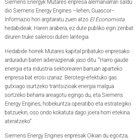
Siemens Energyk Mutares enpresa alemaniarrari saldu
dio Siemens Energy Engines –lehen, Guascor–.
Informazio hori argitaratu zuen atzo
El Economista
hedabideak. Haren arabera, ez dute publiko egin zenbat
diruren truke salerosi duten lantegia.
Hedabide horrek Mutares kapital pribatuko enpresako
arduradun baten adierazpenak jaso ditu: "Harro gaude
energia eta industria sektorearen barruan aparteko
enpresa bat erosi izanaz. Berotegi-efektuko gas
gutxiago isurtzeko trantsizioak energia malgua
sortzeko beharra areagotu egingo du, eta Siemens
Energy Engines, hobekuntza operatibo eta estrategiko
batzuekin, oso ondo kokatuta dago joera horri etekina
ateratzeko".
Siemens Energy Engines enpresak Oikian du egoitza,