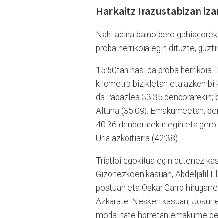
Harkaitz Irazustabizan iza
Nahi adina baino bero gehiagoreki
proba herrikoia egin dituzte, guztir
15:50tan hasi da proba herrikoia. 
kilometro bizikletan eta azken bi 
da irabazlea 33:35 denborarekin; b
Altuna (35:09). Emakumeetan, berr
40:36 denborarekin egin eta gero.
Uria azkoitiarra (42:38).
Triatloi egokitua egin dutenez kasu
Gizonezkoen kasuan, Abdeljalil El
postuan eta Oskar Garro hirugarre
Azkarate. Nesken kasuan, Josune 
modalitate horretan emakume ge