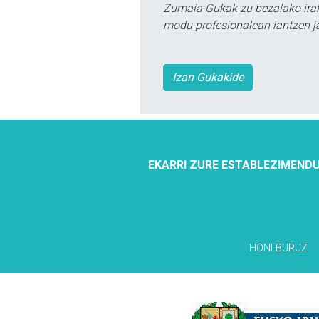
Zumaia Gukak zu bezalako irak
modu profesionalean lantzen ja
Izan Gukakide
EKARRI ZURE ESTABLEZIMENDU
HONI BURUZ