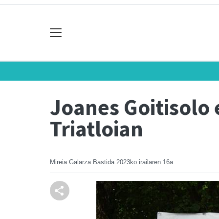
Joanes Goitisolo 
Triatloian
Mireia Galarza Bastida
2023ko irailaren 16a