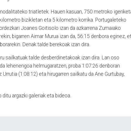
modalitateko triatletek. Hauen kasuan, 750 metroko igeriket
kilometro bizikletan eta 5 kilometro korrika. Portugaleteko
ordezkari Joanes Goitisolo izan da azkarrena Zumaiako
rekin; bigarren Aimar Murua izan da, 56:15 denbora eginez, e
nborarekin. Denak talde berekoak izan dira.
u sailkatuak talde desberdinetakoak izan dira. Lan oso
n da lehenengoa helmugaratzen, proba 1:07:26 denboran
z Urrutia (1:08:12) eta hirugarren sailkatu da Ane Gurtubay,
 ditu argazki galeriak eta bideoa.