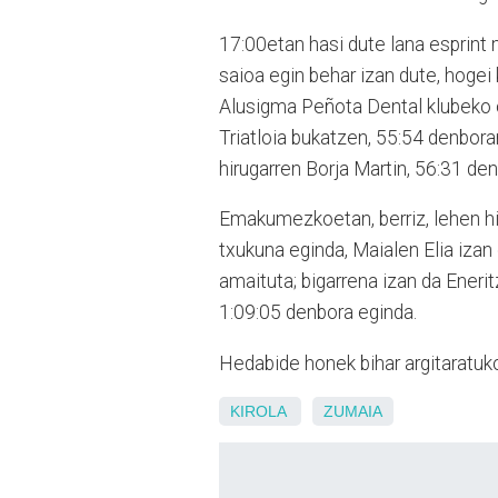
17:00etan hasi dute lana esprint 
saioa egin behar izan dute, hogei 
Alusigma Peñota Dental klubeko 
Triatloia bukatzen, 55:54 denbora
hirugarren Borja Martin, 56:31 de
Emakumezkoetan, berriz, lehen hir
txukuna eginda, Maialen Elia iza
amaituta; bigarrena izan da Enerit
1:09:05 denbora eginda.
Hedabide honek bihar argitaratuko
KIROLA
ZUMAIA