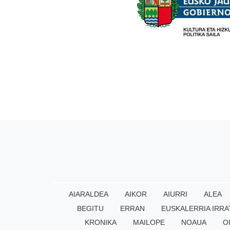
AIARALDEA
AIKOR
AIURRI
ALEA
BEGITU
ERRAN
EUSKALERRIA IRRA
KRONIKA
MAILOPE
NOAUA
O