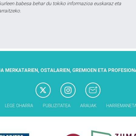
urleen babesa behar du tokiko informazioa euskaraz eta
rraitzeko.
A MERKATARIEN, OSTALARIEN, GREMIOEN ETA PROFESION
LEGE OHARRA
PUBLIZITATEA
ARAUAK
HARREMANET
Babesleak