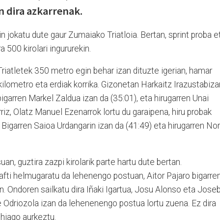
n dira azkarrenak.
n jokatu dute gaur Zumaiako Triatloia. Bertan, sprint proba e
a 500 kirolari ingururekin.
Triatletek 350 metro egin behar izan dituzte igerian, hamar
kilometro eta erdiak korrika. Gizonetan Harkaitz Irazustabiza
igarren Markel Zaldua izan da (35:01), eta hirugarren Unai
iz, Olatz Manuel Ezenarrok lortu du garaipena, hiru probak
 Bigarren Saioa Urdangarin izan da (41:49) eta hirugarren No
an, guztira zazpi kirolarik parte hartu dute bertan.
afti helmugaratu da lehenengo postuan, Aitor Pajaro bigarre
n. Ondoren sailkatu dira Iñaki Igartua, Josu Alonso eta Jose
Odriozola izan da lehenenengo postua lortu zuena. Ez dira
hiago aurkeztu.