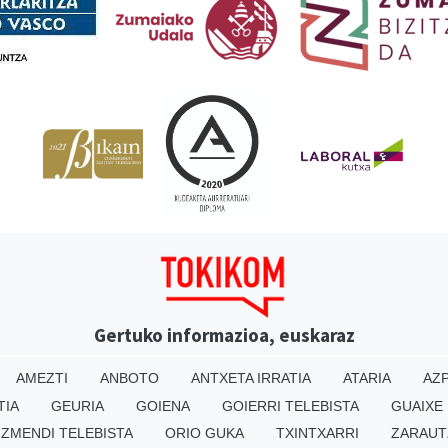
Gertuko informazioa, euskaraz
AMEZTI
ANBOTO
ANTXETA IRRATIA
ATARIA
AZP
TIA
GEURIA
GOIENA
GOIERRI TELEBISTA
GUAIXE
IZMENDI TELEBISTA
ORIO GUKA
TXINTXARRI
ZARAUT