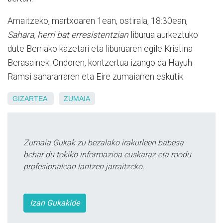
Amaitzeko, martxoaren 1ean, ostirala, 18:30ean,
Sahara, herri bat erresistentzian
liburua aurkeztuko
dute Berriako kazetari eta liburuaren egile Kristina
Berasainek. Ondoren, kontzertua izango da Hayuh
Ramsi sahararraren eta Eire zumaiarren eskutik.
GIZARTEA
ZUMAIA
Zumaia Gukak zu bezalako irakurleen babesa
behar du tokiko informazioa euskaraz eta modu
profesionalean lantzen jarraitzeko.
Izan Gukakide