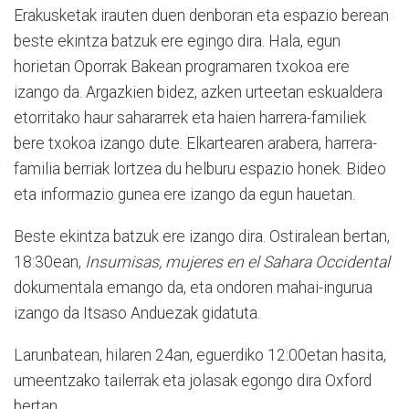
Erakusketak irauten duen denboran eta espazio berean
beste ekintza batzuk ere egingo dira. Hala, egun
horietan Oporrak Bakean programaren txokoa ere
izango da. Argazkien bidez, azken urteetan eskualdera
etorritako haur sahararrek eta haien harrera-familiek
bere txokoa izango dute. Elkartearen arabera, harrera-
familia berriak lortzea du helburu espazio honek. Bideo
eta informazio gunea ere izango da egun hauetan.
Beste ekintza batzuk ere izango dira. Ostiralean bertan,
18:30ean,
Insumisas, mujeres en el Sahara Occidental
dokumentala emango da, eta ondoren mahai-ingurua
izango da Itsaso Anduezak gidatuta.
Larunbatean, hilaren 24an, eguerdiko 12:00etan hasita,
umeentzako tailerrak eta jolasak egongo dira Oxford
bertan.