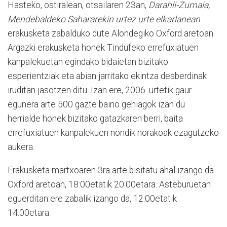
Hasteko, ostiralean, otsailaren 23an,
Darahli-Zumaia,
Mendebaldeko Sahararekin urtez urte elkarlanean
erakusketa zabalduko dute Alondegiko Oxford aretoan.
Argazki erakusketa honek Tindufeko errefuxiatuen
kanpalekuetan egindako bidaietan bizitako
esperientziak eta abian jarritako ekintza desberdinak
iruditan jasotzen ditu. Izan ere, 2006. urtetik gaur
egunera arte 500 gazte baino gehiagok izan du
herrialde honek bizitako gatazkaren berri, baita
errefuxiatuen kanpalekuen nondik norakoak ezagutzeko
aukera.
Erakusketa martxoaren 3ra arte bisitatu ahal izango da
Oxford aretoan, 18:00etatik 20:00etara. Asteburuetan
eguerditan ere zabalik izango da, 12:00etatik
14:00etara.