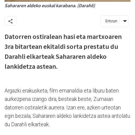
Sahararen aldeko euskal karabana. (Darahli)
Entzun
Datorren ostiralean hasi eta martxoaren
3ra bitartean ekitaldi sorta prestatu du
Darahli elkarteak Sahararen aldeko
lankidetza astean.
Argazki erakusketa, film emanaldia eta liburu baten
aurkezpena izango dira, besteak beste, Zumaian
datorren ostiraletik aurrera. Izan ere, azken urteotan
egin bezala, Sahararen aldeko lankidetza astea antolatu
du Darahli elkarteak.