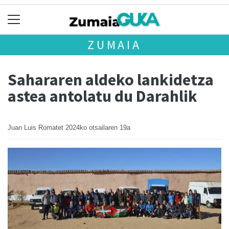
ZUMAIA
Sahararen aldeko lankidetza
astea antolatu du Darahlik
Juan Luis Romatet
2024ko otsailaren 19a