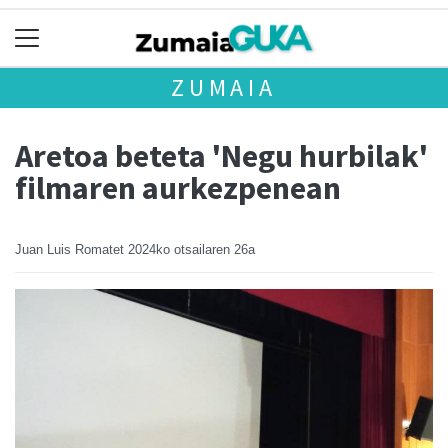
ZUMAIA
Aretoa beteta 'Negu hurbilak'
filmaren aurkezpenean
Juan Luis Romatet
2024ko otsailaren 26a