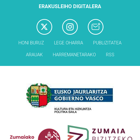
ERAKUSLEIHO DIGITALERA
HONI BURUZ
LEGE OHARRA
PUBLIZITATEA
ARAUAK
HARREMANETARAKO
RSS
Babesleak