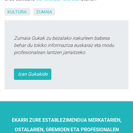
KULTURA
ZUMAIA
Zumaia Gukak zu bezalako irakurleen babesa
behar du tokiko informazioa euskaraz eta modu
profesionalean lantzen jarraitzeko.
Izan Gukakide
EKARRI ZURE ESTABLEZIMENDUA MERKATARIEN,
OSTALARIEN, GREMIOEN ETA PROFESIONALEN