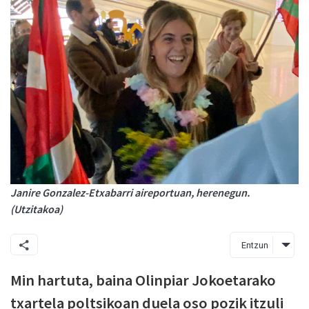
Janire Gonzalez-Etxabarri aireportuan, herenegun.
(Utzitakoa)
Entzun
Min hartuta, baina Olinpiar Jokoetarako
txartela poltsikoan duela oso pozik itzuli