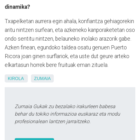
dinamika?
Txapelketan aurrera egin ahala, konfiantza gehiagorekin
aritu nintzen surfean, eta azkeneko kanporaketetan oso
ondo sentitu nintzen, belauneko inolako arazorik gabe.
Azken finean, egundoko taldea osatu genuen Puerto
Ricora joan ginen surflariok, eta uste dut geure arteko
elkartasun horrek bere fruituak eman zituela.
KIROLA
ZUMAIA
Zumaia Gukak zu bezalako irakurleen babesa
behar du tokiko informazioa euskaraz eta modu
profesionalean lantzen jarraitzeko.