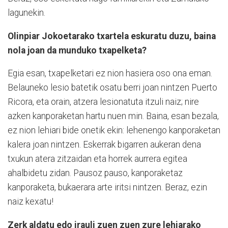
lagunekin.
Olinpiar Jokoetarako txartela eskuratu duzu, baina
nola joan da munduko txapelketa?
Egia esan, txapelketari ez nion hasiera oso ona eman.
Belauneko lesio batetik osatu berri joan nintzen Puerto
Ricora, eta orain, atzera lesionatuta itzuli naiz; nire
azken kanporaketan hartu nuen min. Baina, esan bezala,
ez nion lehiari bide onetik ekin: lehenengo kanporaketan
kalera joan nintzen. Eskerrak bigarren aukeran dena
txukun atera zitzaidan eta horrek aurrera egitea
ahalbidetu zidan. Pausoz pauso, kanporaketaz
kanporaketa, bukaerara arte iritsi nintzen. Beraz, ezin
naiz kexatu!
Zerk aldatu edo irauli zuen zuen zure lehiarako