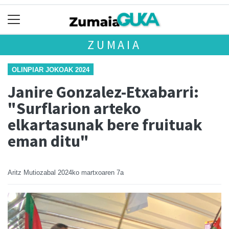
ZUMAIA
OLINPIAR JOKOAK 2024
Janire Gonzalez-Etxabarri:
"Surflarion arteko
elkartasunak bere fruituak
eman ditu"
Aritz Mutiozabal
2024ko martxoaren 7a