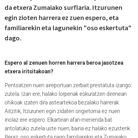
da etxera Zumaiako surflaria. Itzurunen
egin zioten harrera ez zuen espero, eta
familiarekin eta lagunekin "oso eskertuta"
dago.
Espero al zenuen horren harrera beroa jasotzea
etxera iritsitakoan?
Pentsatzen nuen aireportuan zerbait prestatuta izango
zutela. Izan ere, halako lorpenak eskuratzen direnean
ohikoak izaten dira asteartekoa bezalako harrerak.
Aitzitik, Itzurunen egin zidaten ongietorria ez nuen
inolaz ere espero. Elkartean afari-merienda bat
antolatuko zutela uste nuen, baina ez halako ezusterik.
Beraz, oso eskertuta nago familiarekin eta Zumaiako