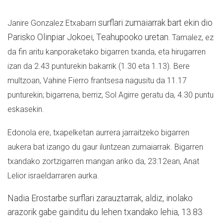
surflari zumaiarrak bart ekin dio
Janire Gonzalez Etxabarri
Parisko Olinpiar Jokoei, Teahupooko uretan.
Tamalez, ez
da fin aritu kanporaketako bigarren txanda, eta hirugarren
izan da 2.43 punturekin bakarrik (1.30 eta 1.13). Bere
multzoan, Vahine Fierro frantsesa nagusitu da 11.17
punturekin; bigarrena, berriz, Sol Agirre geratu da, 4.30 puntu
eskasekin.
Edonola ere, txapelketan aurrera jarraitzeko bigarren
aukera bat izango du gaur iluntzean zumaiarrak. Bigarren
txandako zortzigarren mangan ariko da, 23:12ean, Anat
Lelior israeldarraren aurka.
Nadia Erostarbe surflari zarauztarrak, aldiz, inolako
arazorik gabe gainditu du lehen txandako lehia, 13.83