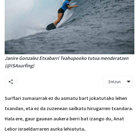
Janire Gonzalez Etxabarri Teahupooko tutua menderatzen
(@ISAsurfing)
Entzun
Surflari zumaiarrak ez du asmatu bart jokatutako lehen
txandan, eta ez da zuzenean sailkatu hirugarren txandara.
Hala ere, gaur gauean aukera berri bat izango du, Anat
.
Lelior israeldarraren aurka lehiatuta