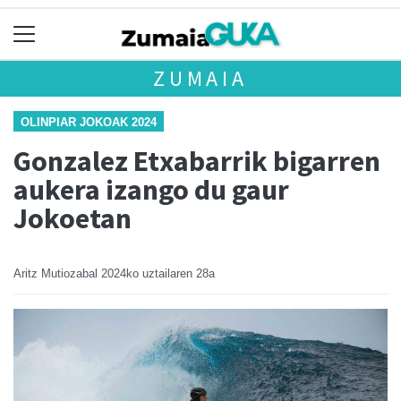
ZUMAIA
OLINPIAR JOKOAK 2024
Gonzalez Etxabarrik bigarren
aukera izango du gaur
Jokoetan
Aritz Mutiozabal
2024ko uztailaren 28a