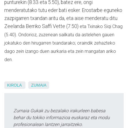
punturekin (8.33 eta 5.50), batez ere, ongi
menderatutako tutu eder bati esker. Erostarbe eguneko
zazpigarren txandan aritu da, eta aise menderatu ditu
Zeelanda Berriko Saffi Vette (7.50)
eta Txinako Siqi Chag
(5.40). Ondorioz, zuzenean sailkatu da astelehen gauen
jokatuko den hirugarren txandarako; oraindik zehazteko
dago zein izango duen aurkaria eta zein mangatan ariko
den.
KIROLA
ZUMAIA
Zumaia Gukak zu bezalako irakurleen babesa
behar du tokiko informazioa euskaraz eta modu
profesionalean lantzen jarraitzeko.