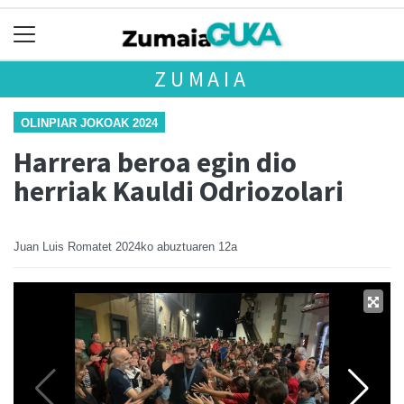
ZUMAIA
OLINPIAR JOKOAK 2024
Harrera beroa egin dio
herriak Kauldi Odriozolari
Juan Luis Romatet
2024ko abuztuaren 12a