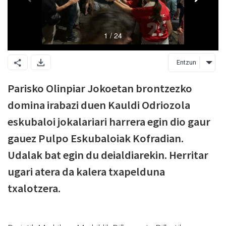
Entzun
Parisko Olinpiar Jokoetan brontzezko
domina irabazi duen Kauldi Odriozola
eskubaloi jokalariari harrera egin dio gaur
gauez Pulpo Eskubaloiak Kofradian.
Udalak bat egin du deialdiarekin. Herritar
ugari atera da kalera txapelduna
txalotzera.