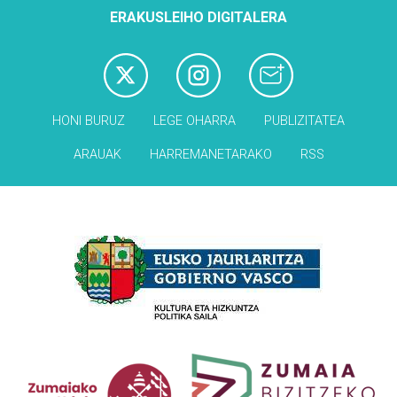
ERAKUSLEIHO DIGITALERA
HONI BURUZ
LEGE OHARRA
PUBLIZITATEA
ARAUAK
HARREMANETARAKO
RSS
Babesleak