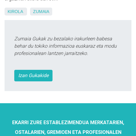
KIROLA
ZUMAIA
Zumaia Gukak zu bezalako irakurleen babesa
behar du tokiko informazioa euskaraz eta modu
profesionalean lantzen jarraitzeko.
Izan Gukakide
EKARRI ZURE ESTABLEZIMENDUA MERKATARIEN,
OSTALARIEN, GREMIOEN ETA PROFESIONALEN