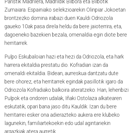
Paristik Madrilera, Madrildik Bilbora eta Bilbotik
Zumaiara. Espainiako selekzioarekin Olinpiar Jokoetan
brontzezko domina irabazi duen Kauldi Odriozola
gaueko 10ak pasa direla heldu da bere jaioterrira, eta,
dagoeneko bazekien bezala, omenaldia egin diote bere
herritarrek.
Pulpo Eskubaloian hazi eta hezi da Odriozola, eta hark
harrera ekitaldia prestatu dio. Kofradian izan da
omenaldi ekitaldia. Bidean, aurreskua dantzatu dute
bere ohorez, eta herritarrek egindak pasillotik igaro da
Odriozola Kofradiako balkoira ateratzeko. Han, lehenbizi
Pulpok eta ondoren udalak, Iñaki Ostolaza alkatearen
eskutatik, opari bana jaso ditu Kauldik. Izan du bere
herritarrei esker ona adierazteko aukera ere klubeko
lagunekin, familiartekoekin edo udal agintariekin
argazkiak atera aurretik.