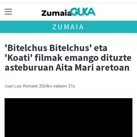
ZUMAIA
'Bitelchus Bitelchus' eta
'Koati' filmak emango dituzte
asteburuan Aita Mari aretoan
Juan Luis Romatet
2024ko irailaren 27a