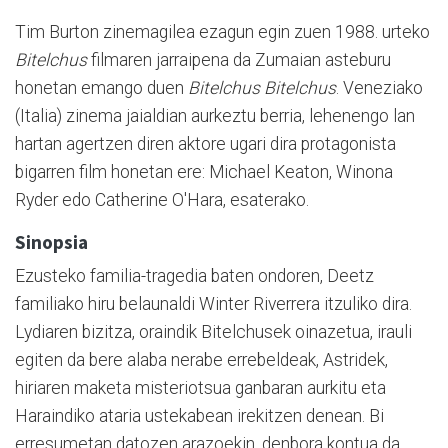
Tim Burton zinemagilea ezagun egin zuen 1988. urteko
Bitelchus
filmaren jarraipena da Zumaian asteburu
honetan emango duen
Bitelchus Bitelchus
. Veneziako
(Italia) zinema jaialdian aurkeztu berria, lehenengo lan
hartan agertzen diren aktore ugari dira protagonista
bigarren film honetan ere: Michael Keaton, Winona
Ryder edo Catherine O'Hara, esaterako.
Sinopsia
Ezusteko familia-tragedia baten ondoren, Deetz
familiako hiru belaunaldi Winter Riverrera itzuliko dira.
Lydiaren bizitza, oraindik Bitelchusek oinazetua, irauli
egiten da bere alaba nerabe errebeldeak, Astridek,
hiriaren maketa misteriotsua ganbaran aurkitu eta
Haraindiko ataria ustekabean irekitzen denean. Bi
erresumetan datozen arazoekin, denbora kontua da