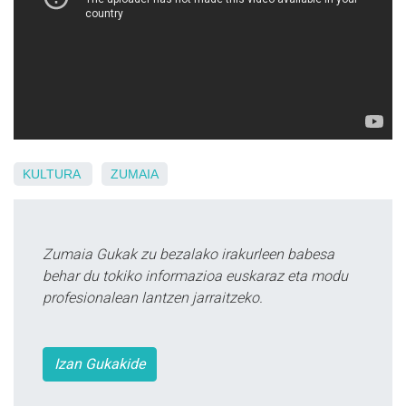
KULTURA
ZUMAIA
Zumaia Gukak zu bezalako irakurleen babesa
behar du tokiko informazioa euskaraz eta modu
profesionalean lantzen jarraitzeko.
Izan Gukakide