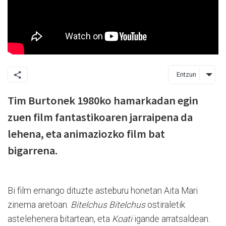
Entzun
Tim Burtonek 1980ko hamarkadan egin
zuen film fantastikoaren jarraipena da
lehena, eta animaziozko film bat
bigarrena.
Bi film emango dituzte asteburu honetan Aita Mari
zinema aretoan.
Bitelchus Bitelchus
ostiraletik
astelehenera bitartean, eta
Koati
igande arratsaldean.