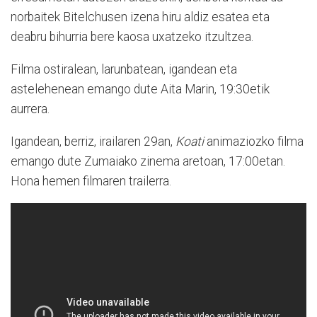
norbaitek Bitelchusen izena hiru aldiz esatea eta
deabru bihurria bere kaosa uxatzeko itzultzea.
Filma ostiralean, larunbatean, igandean eta
astelehenean emango dute Aita Marin, 19:30etik
aurrera.
Igandean, berriz, irailaren 29an,
Koati
animaziozko filma
emango dute Zumaiako zinema aretoan, 17:00etan.
Hona hemen filmaren trailerra.