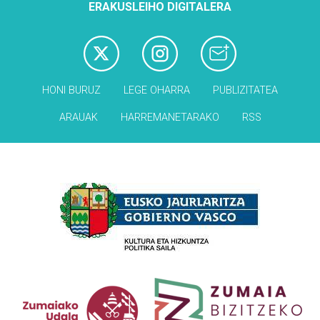
ERAKUSLEIHO DIGITALERA
HONI BURUZ
LEGE OHARRA
PUBLIZITATEA
ARAUAK
HARREMANETARAKO
RSS
Babesleak