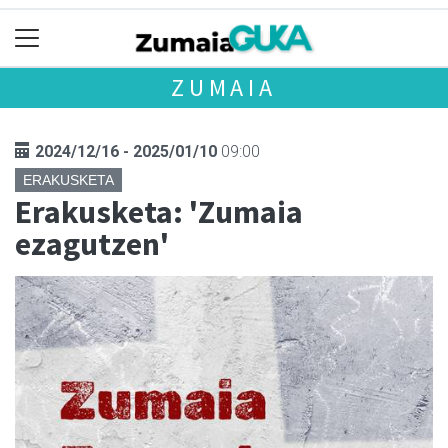
ZUMAIA
2024/12/16 - 2025/01/10
09:00
ERAKUSKETA
Erakusketa: 'Zumaia
ezagutzen'