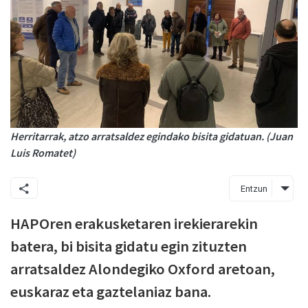
Herritarrak, atzo arratsaldez egindako bisita gidatuan. (Juan
Luis Romatet)
Entzun
HAPOren erakusketaren irekierarekin
batera, bi bisita gidatu egin zituzten
arratsaldez Alondegiko Oxford aretoan,
euskaraz eta gaztelaniaz bana.