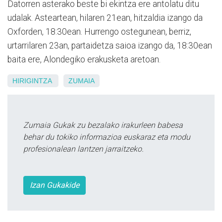
Datorren asterako beste bi ekintza ere antolatu ditu
udalak. Asteartean, hilaren 21ean, hitzaldia izango da
Oxforden, 18:30ean. Hurrengo ostegunean, berriz,
urtarrilaren 23an, partaidetza saioa izango da, 18:30ean
baita ere, Alondegiko erakusketa aretoan.
HIRIGINTZA
ZUMAIA
Zumaia Gukak zu bezalako irakurleen babesa
behar du tokiko informazioa euskaraz eta modu
profesionalean lantzen jarraitzeko.
Izan Gukakide