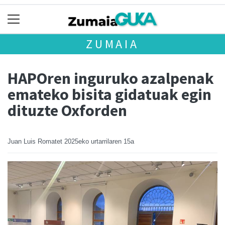
ZUMAIA
HAPOren inguruko azalpenak
emateko bisita gidatuak egin
dituzte Oxforden
Juan Luis Romatet
2025eko urtarrilaren 15a