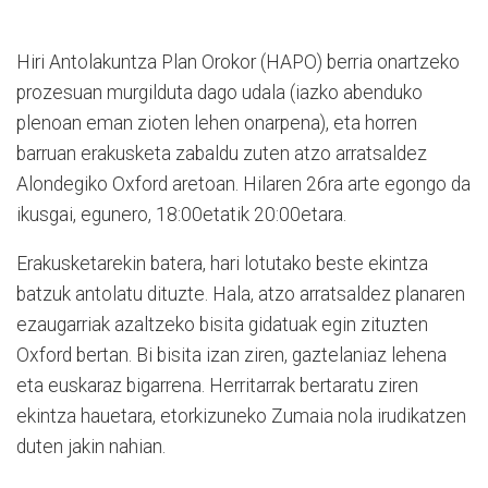
Hiri Antolakuntza Plan Orokor (HAPO) berria onartzeko
prozesuan murgilduta dago udala (iazko abenduko
plenoan eman zioten lehen onarpena), eta horren
barruan erakusketa zabaldu zuten atzo arratsaldez
Alondegiko Oxford aretoan. Hilaren 26ra arte egongo da
ikusgai, egunero, 18:00etatik 20:00etara.
Erakusketarekin batera, hari lotutako beste ekintza
batzuk antolatu dituzte. Hala, atzo arratsaldez planaren
ezaugarriak azaltzeko bisita gidatuak egin zituzten
Oxford bertan. Bi bisita izan ziren, gaztelaniaz lehena
eta euskaraz bigarrena. Herritarrak bertaratu ziren
ekintza hauetara, etorkizuneko Zumaia nola irudikatzen
duten jakin nahian.