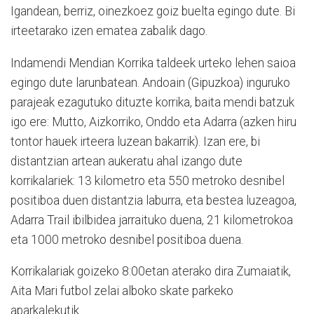
Igandean, berriz, oinezkoez goiz buelta egingo dute. Bi
irteetarako izen ematea zabalik dago.
Indamendi Mendian Korrika taldeek urteko lehen saioa
egingo dute larunbatean. Andoain (Gipuzkoa) inguruko
parajeak ezagutuko dituzte korrika, baita mendi batzuk
igo ere: Mutto, Aizkorriko, Onddo eta Adarra (azken hiru
tontor hauek irteera luzean bakarrik). Izan ere, bi
distantzian artean aukeratu ahal izango dute
korrikalariek: 13 kilometro eta 550 metroko desnibel
positiboa duen distantzia laburra, eta bestea luzeagoa,
Adarra Trail ibilbidea jarraituko duena, 21 kilometrokoa
eta 1000 metroko desnibel positiboa duena.
Korrikalariak goizeko 8:00etan aterako dira Zumaiatik,
Aita Mari futbol zelai alboko skate parkeko
aparkalekutik.