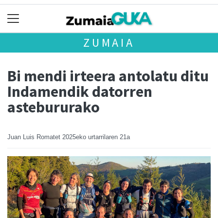
ZUMAIA
Bi mendi irteera antolatu ditu
Indamendik datorren
astebururako
Juan Luis Romatet
2025eko urtarrilaren 21a