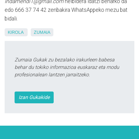
indamendi1@gmail.com
helbidera idatzi beharko da
edo 666 37 74 42 zenbakira WhatsAppeko mezu bat
bidali.
KIROLA
ZUMAIA
Zumaia Gukak zu bezalako irakurleen babesa
behar du tokiko informazioa euskaraz eta modu
profesionalean lantzen jarraitzeko.
Izan Gukakide