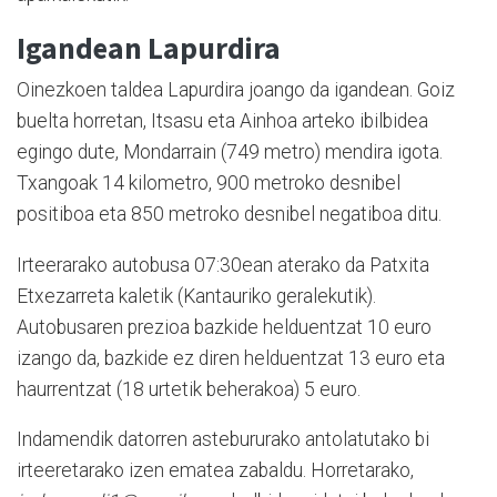
Igandean Lapurdira
Oinezkoen taldea Lapurdira joango da igandean. Goiz
buelta horretan, Itsasu eta Ainhoa arteko ibilbidea
egingo dute, Mondarrain (749 metro) mendira igota.
Txangoak 14 kilometro, 900 metroko desnibel
positiboa eta 850 metroko desnibel negatiboa ditu.
Irteerarako autobusa 07:30ean aterako da Patxita
Etxezarreta kaletik (Kantauriko geralekutik).
Autobusaren prezioa bazkide helduentzat 10 euro
izango da, bazkide ez diren helduentzat 13 euro eta
haurrentzat (18 urtetik beherakoa) 5 euro.
Indamendik datorren astebururako antolatutako bi
irteeretarako izen ematea zabaldu. Horretarako,