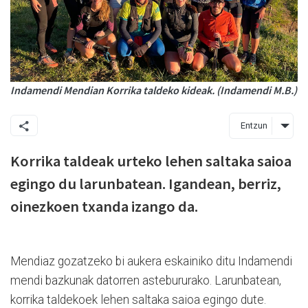
Indamendi Mendian Korrika taldeko kideak. (Indamendi M.B.)
Entzun
Korrika taldeak urteko lehen saltaka saioa
egingo du larunbatean. Igandean, berriz,
oinezkoen txanda izango da.
Mendiaz gozatzeko bi aukera eskainiko ditu Indamendi
mendi bazkunak datorren astebururako. Larunbatean,
korrika taldekoek lehen saltaka saioa egingo dute.