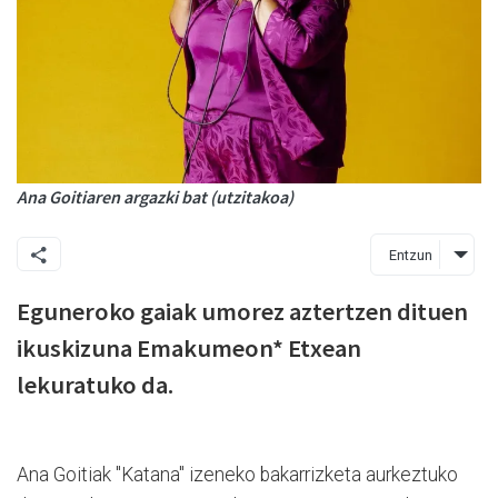
Ana Goitiaren argazki bat (utzitakoa)
Entzun
Eguneroko gaiak umorez aztertzen dituen
ikuskizuna Emakumeon* Etxean
lekuratuko da.
Ana Goitiak "Katana" izeneko bakarrizketa aurkeztuko