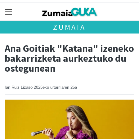
ZUMAIA
Ana Goitiak "Katana" izeneko
bakarrizketa aurkeztuko du
ostegunean
Ian Ruiz Lizaso
2025eko urtarrilaren 26a