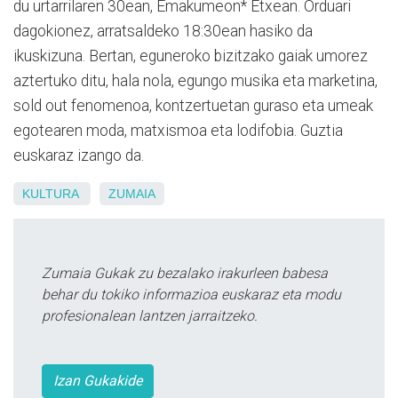
du urtarrilaren 30ean, Emakumeon* Etxean. Orduari
dagokionez, arratsaldeko 18:30ean hasiko da
ikuskizuna. Bertan, eguneroko bizitzako gaiak umorez
aztertuko ditu, hala nola, egungo musika eta marketina,
sold out fenomenoa, kontzertuetan guraso eta umeak
egotearen moda, matxismoa eta lodifobia. Guztia
euskaraz izango da.
KULTURA
ZUMAIA
Zumaia Gukak zu bezalako irakurleen babesa
behar du tokiko informazioa euskaraz eta modu
profesionalean lantzen jarraitzeko.
Izan Gukakide