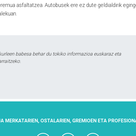
 eremua asfaltatzea. Autobusek ere ez dute geldialdirik egin
alekuan.
urleen babesa behar du tokiko informazioa euskaraz eta
rraitzeko.
A MERKATARIEN, OSTALARIEN, GREMIOEN ETA PROFESION