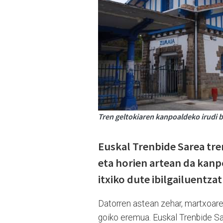
Tren geltokiaren kanpoaldeko irudi b
Euskal Trenbide Sarea tren
eta horien artean da kanp
itxiko dute ibilgailuentza
Datorren astean zehar, martxoaren 
goiko eremua. Euskal Trenbide Sar