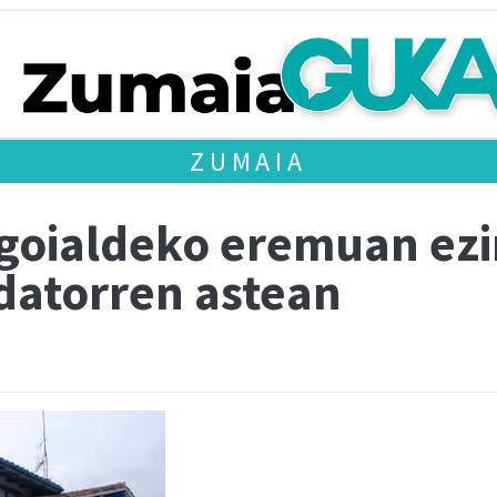
ZUMAIA
 goialdeko eremuan ezi
u datorren astean