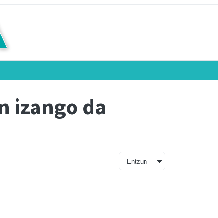
n izango da
Entzun