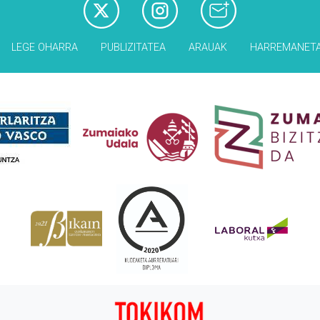
LEGE OHARRA
PUBLIZITATEA
ARAUAK
HARREMANET
Babesleak