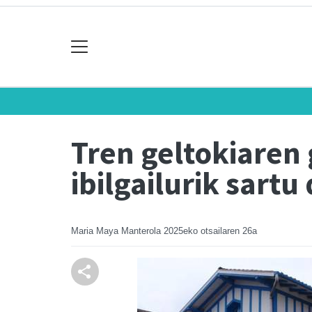
Tren geltokiaren
ibilgailurik sart
Maria Maya Manterola
2025eko otsailaren 26a