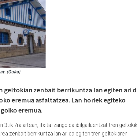
at. (Guka)
 geltokian zenbait berrikuntza lan egiten ari d
oko eremua asfaltatzea. Lan horiek egiteko
t goiko eremua.
3tik 7ra artean, itxita izango da ibilgailuentzat tren geltoki
ea zenbait berrikuntza lan ari da egiten tren geltokiaren