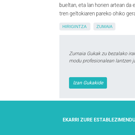
bueltan, eta lan horien artean da
tren geltokiaren pareko ohiko ger
HIRIGINTZA
ZUMAIA
Zumaia Gukak zu bezalako irak
modu profesionalean lantzen ja
Izan Gukakide
EKARRI ZURE ESTABLEZIMENDU