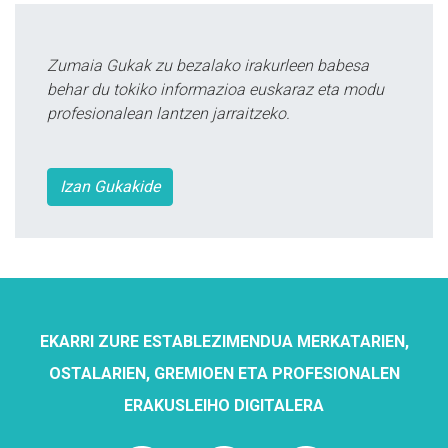
Zumaia Gukak zu bezalako irakurleen babesa
behar du tokiko informazioa euskaraz eta modu
profesionalean lantzen jarraitzeko.
Izan Gukakide
EKARRI ZURE ESTABLEZIMENDUA MERKATARIEN,
OSTALARIEN, GREMIOEN ETA PROFESIONALEN
ERAKUSLEIHO DIGITALERA