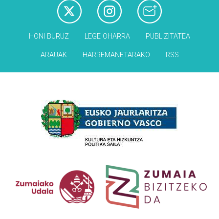
HONI BURUZ
LEGE OHARRA
PUBLIZITATEA
ARAUAK
HARREMANETARAKO
RSS
Babesleak