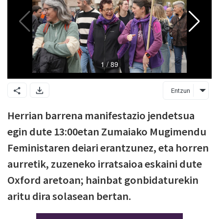
Entzun
Herrian barrena manifestazio jendetsua
egin dute 13:00etan Zumaiako Mugimendu
Feministaren deiari erantzunez, eta horren
aurretik, zuzeneko irratsaioa eskaini dute
Oxford aretoan; hainbat gonbidaturekin
aritu dira solasean bertan.