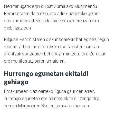
Herritar ugarik egin du bat Zumaiako Mugimendu
Feministaren deiarekin, eta adin guztietako gizon-
emakumeen artean, udal ordezkariak ere izan dira
mobilizazioan.
Bilgune Feministaren diskurtsoarekin bat eginez, "egun
modan jartzen ari diren diskurtso faxisten aurrean
aliantzak sortzearen beharraz" mintzatu dira Zumaian
ere manifestazioaren amaieran.
Hurrengo egunetan ekitaldi
gehiago
Emakumeen Nazioarteko Eguna gaur den arren,
hurrengo egunetan ere hainbat ekitaldi izango dira
herrian Martxoaren 8ko egitarauaren barruan.