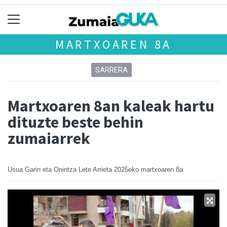
MARTXOAREN 8A
SARRERA
Martxoaren 8an kaleak hartu
dituzte beste behin
zumaiarrek
Usua Garin eta Onintza Lete Arrieta
2025eko martxoaren 8a