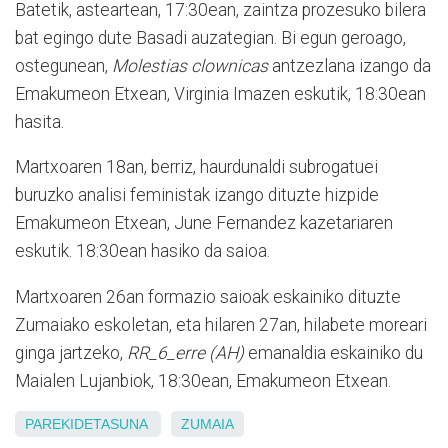
Batetik, asteartean, 17:30ean, zaintza prozesuko bilera
bat egingo dute Basadi auzategian. Bi egun geroago,
ostegunean,
Molestias clownicas
antzezlana izango da
Emakumeon Etxean, Virginia Imazen eskutik, 18:30ean
hasita.
Martxoaren 18an, berriz, haurdunaldi subrogatuei
buruzko analisi feministak izango dituzte hizpide
Emakumeon Etxean, June Fernandez kazetariaren
eskutik. 18:30ean hasiko da saioa.
Martxoaren 26an formazio saioak eskainiko dituzte
Zumaiako eskoletan, eta hilaren 27an, hilabete moreari
ginga jartzeko,
RR_6_erre (AH)
emanaldia eskainiko du
Maialen Lujanbiok, 18:30ean, Emakumeon Etxean.
PAREKIDETASUNA
ZUMAIA