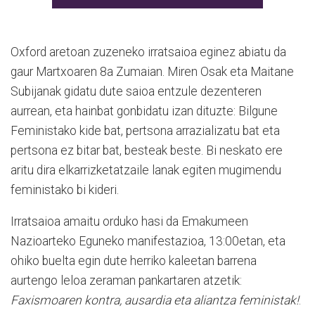
Oxford aretoan zuzeneko irratsaioa eginez abiatu da
gaur Martxoaren 8a Zumaian. Miren Osak eta Maitane
Subijanak gidatu dute saioa entzule dezenteren
aurrean, eta hainbat gonbidatu izan dituzte: Bilgune
Feministako kide bat, pertsona arrazializatu bat eta
pertsona ez bitar bat, besteak beste. Bi neskato ere
aritu dira elkarrizketatzaile lanak egiten mugimendu
feministako bi kideri.
Irratsaioa amaitu orduko hasi da Emakumeen
Nazioarteko Eguneko manifestazioa, 13:00etan, eta
ohiko buelta egin dute herriko kaleetan barrena
aurtengo leloa zeraman pankartaren atzetik:
Faxismoaren kontra, ausardia eta aliantza feministak!
.