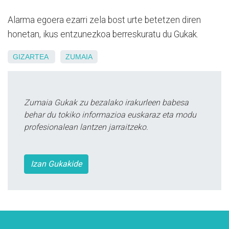
Alarma egoera ezarri zela bost urte betetzen diren
honetan, ikus entzunezkoa berreskuratu du Gukak.
GIZARTEA
ZUMAIA
Zumaia Gukak zu bezalako irakurleen babesa
behar du tokiko informazioa euskaraz eta modu
profesionalean lantzen jarraitzeko.
Izan Gukakide