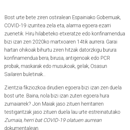
Bost urte bete ziren ostiralean Espainiako Gobernuak,
COVID-19 izurritea zela eta, alarma egoera ezarri
zuenetik. Hiru hilabeteko etxeratze edo konfinamendua
bizi izan zen 2020ko martxoaren 14tik aurrera. Garai
hartan ohikoak bihurtu ziren hitzak datorzkigu burura:
konfinamendua bera, birusa, antigenoak edo PCR
probak, maskarak edo musukoak, gelak, Osasun
Sailaren buletinak...
Zientzia fikziozkoa dirudien egoera bizi izan zen duela
bost urte. Baina, nola bizi izan zuten egoera hura
zumaiarrek? Jon Maiak jaso zituen herritarren
testigantzak jaso zituen duela lau urte estreinatutako
Zumaia, herri bat COVID-19 olatuen aurrean
dokumentalean.