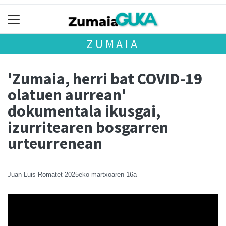
ZUMAIA
'Zumaia, herri bat COVID-19
olatuen aurrean'
dokumentala ikusgai,
izurritearen bosgarren
urteurrenean
Juan Luis Romatet
2025eko martxoaren 16a