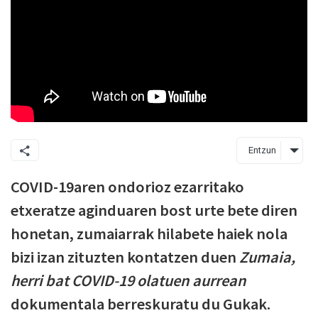
Entzun
COVID-19aren ondorioz ezarritako
etxeratze aginduaren bost urte bete diren
honetan, zumaiarrak hilabete haiek nola
bizi izan zituzten kontatzen duen
Zumaia,
herri bat COVID-19 olatuen aurrean
dokumentala berreskuratu du Gukak.