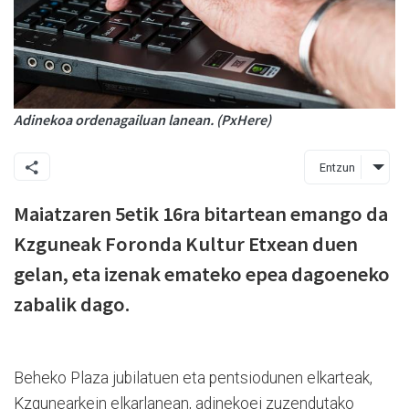
Adinekoa ordenagailuan lanean. (PxHere)
Entzun
Maiatzaren 5etik 16ra bitartean emango da
Kzguneak Foronda Kultur Etxean duen
gelan, eta izenak emateko epea dagoeneko
zabalik dago.
Beheko Plaza jubilatuen eta pentsiodunen elkarteak,
Kzgunearkein elkarlanean, adinekoei zuzendutako