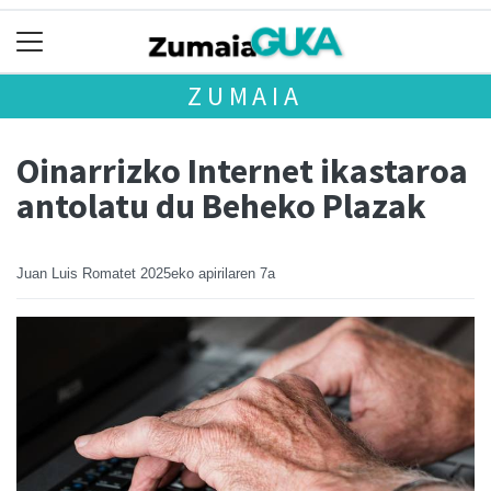
ZUMAIA
Oinarrizko Internet ikastaroa
antolatu du Beheko Plazak
Juan Luis Romatet
2025eko apirilaren 7a