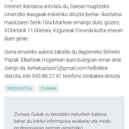
Internet ikastaroa antolatu du. Sarean mugitzeko
oinarrizko ikasgaiak eskainiko dituzte bertan. Ikastaroa
maiatzaren 5etik 16ra bitartean emango dute, goizez,
9:00etatik 11:00etara, Kzguneak Foronda kultur etxean
duen gelan.
Izena emateko aukera zabaldu du dagoeneko Beheko
Plazak. Elkarteak Hogarrean duen bulegoan eman ahal
izango da,
behekoplaza1@gmail.com
helbidera
idatzita, edo 943-86 27 41 telefono zenbakira deituta.
HEZKUNTZA
ZUMAIA
Zumaia Gukak zu bezalako irakurleen babesa
behar du tokiko informazioa euskaraz eta modu
profesionalean lantzen jarraitzeko.