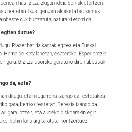
uenean hasi zitzaizkigun ideia berriak etortzen,
esu horretan. Ikusi genuen aldaketa bat kantak
inbeste guk bultzatuta; naturalki etorri da.
 egiten duzue?
ugu. Plazer bat da kantak egitea eta Euskal
ra; Herrialde Katalanetan, esaterako. Esperientzia
zen gara. Bizitza osorako geratuko diren abestiak
ngo da, ezta?
an ditugu, eta hirugarrena izango da festetakoa.
iko gara, herriko festetan. Berezia izango da.
ari gara lotzen, eta aurreko diskoarekin egin
ke: behin lana argitaratuta, kontzertuez