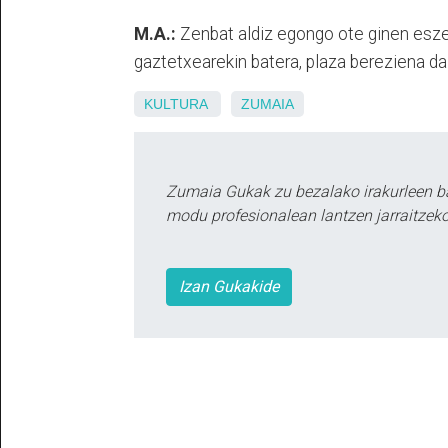
M.A.:
Zenbat aldiz egongo ote ginen esz
gaztetxearekin batera, plaza bereziena da
KULTURA
ZUMAIA
Zumaia Gukak zu bezalako irakurleen b
modu profesionalean lantzen jarraitzeko
Izan Gukakide