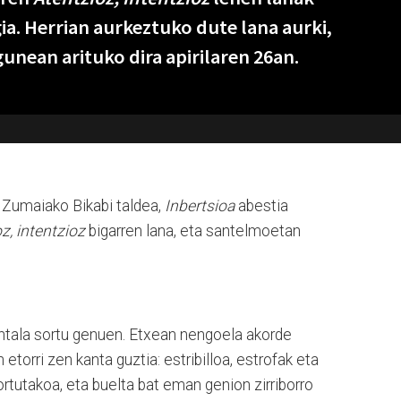
gia. Herrian aurkeztuko dute lana aurki,
nean arituko dira apirilaren 26an.
Zumaiako Bikabi taldea,
Inbertsioa
abestia
z, intentzioz
bigarren lana, eta santelmoetan
ntala sortu genuen. Etxean nengoela akorde
etorri zen kanta guztia: estribilloa, estrofak eta
rtutakoa, eta buelta bat eman genion zirriborro