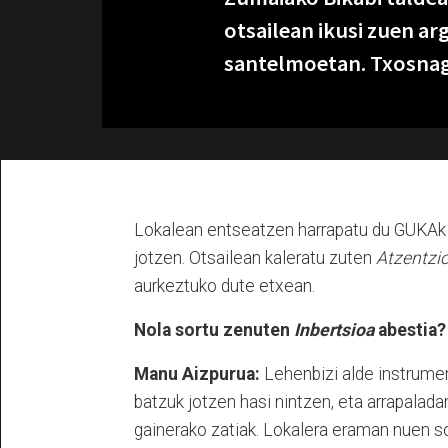
otsailean ikusi zuen ar
santelmoetan. Txosnagu
Lokalean entseatzen harrapatu du GUKAk 
jotzen. Otsailean kaleratu zuten
Atzentzio
aurkeztuko dute etxean.
Nola sortu zenuten
Inbertsioa
abestia?
Manu Aizpurua:
Lehenbizi alde instrume
batzuk jotzen hasi nintzen, eta arrapaladan 
gainerako zatiak. Lokalera eraman nuen so