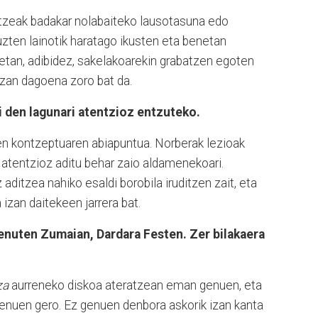
ltzeak badakar nolabaiteko lausotasuna edo
 uzten lainotik haratago ikusten eta benetan
etan, adibidez, sakelakoarekin grabatzen egoten
tzan dagoena zoro bat da.
i den lagunari atentzioz entzuteko.
uen kontzeptuaren abiapuntua. Norberak lezioak
a atentzioz aditu behar zaio aldamenekoari.
 aditzea nahiko esaldi borobila iruditzen zait, eta
 izan daitekeen jarrera bat.
uten Zumaian, Dardara Festen. Zer bilakaera
za
aurreneko diskoa ateratzean eman genuen, eta
enuen gero. Ez genuen denbora askorik izan kanta