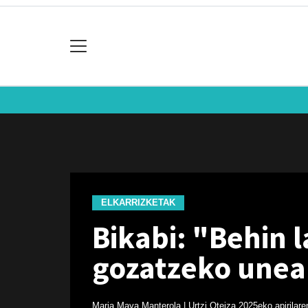
ELKARRIZKETAK
Bikabi: "Behin 
gozatzeko unea
Maria Maya Manterola | Urtzi Oteiza
2025eko apirilare