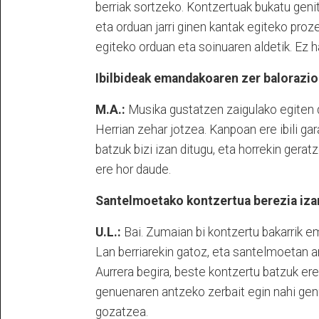
berriak sortzeko. Kontzertuak bukatu genit
eta orduan jarri ginen kantak egiteko proz
egiteko orduan eta soinuaren aldetik. Ez ha
Ibilbideak emandakoaren zer balorazio
M.A.:
Musika gustatzen zaigulako egiten d
Herrian zehar jotzea. Kanpoan ere ibili ga
batzuk bizi izan ditugu, eta horrekin gerat
ere hor daude.
Santelmoetako kontzertua berezia iza
U.L.:
Bai. Zumaian bi kontzertu bakarrik em
Lan berriarekin gatoz, eta santelmoetan ar
Aurrera begira, beste kontzertu batzuk ere 
genuenaren antzeko zerbait egin nahi genu
gozatzea.