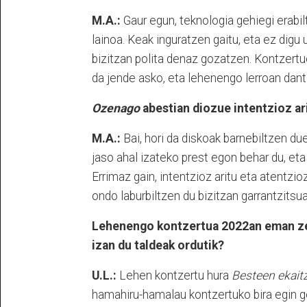
M.A.:
Gaur egun, teknologia gehiegi erabi
lainoa. Keak inguratzen gaitu, eta ez digu
bizitzan polita denaz gozatzen. Kontzertu
da jende asko, eta lehenengo lerroan dan
Ozenago
abestian diozue intentzioz ar
M.A.:
Bai, hori da diskoak barnebiltzen d
jaso ahal izateko prest egon behar du, et
Errimaz gain, intentzioz aritu eta atentzioz
ondo laburbiltzen du bizitzan garrantzitsua
Lehenengo kontzertua 2022an eman zen
izan du taldeak ordutik?
U.L.:
Lehen kontzertu hura
Besteen ekait
hamahiru-hamalau kontzertuko bira egin g