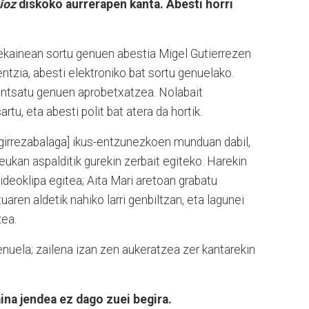
ioz
diskoko aurrerapen kanta. Abesti horri
 ekainean sortu genuen abestia Migel Gutierrezen
entzia, abesti elektroniko bat sortu genuelako.
entsatu genuen aprobetxatzea. Nolabait
artu, eta abesti polit bat atera da hortik.
Agirrezabalaga] ikus-entzunezkoen munduan dabil,
ukan aspalditik gurekin zerbait egiteko. Harekin
bideoklipa egitea; Aita Mari aretoan grabatu
aren aldetik nahiko larri genbiltzan, eta lagunei
zea.
nuela; zailena izan zen aukeratzea zer kantarekin
ina jendea ez dago zuei begira.