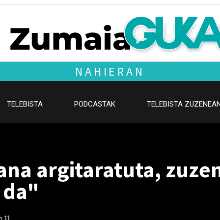
NAHIERAN
TELEBISTA
PODCASTAK
TELEBISTA ZUZENEA
lana argitaratuta, zuz
 da"
n 11