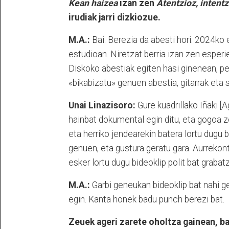
Kean haizea
izan zen
Atentzioz, intentz
irudiak jarri dizkiozue.
M.A.:
Bai. Berezia da abesti hori. 2024ko
estudioan. Niretzat berria izan zen esperi
Diskoko abestiak egiten hasi ginenean, p
«bikabizatu» genuen abestia, gitarrak eta s
Unai Linazisoro:
Gure kuadrillako Iñaki [
hainbat dokumental egin ditu, eta gogoa ze
eta herriko jendearekin batera lortu dugu 
genuen, eta gustura geratu gara. Aurrekontu
esker lortu dugu bideoklip polit bat grabat
M.A.:
Garbi geneukan bideoklip bat nahi ge
egin. Kanta honek badu punch berezi bat.
Zeuek ageri zarete oholtza gainean, ba