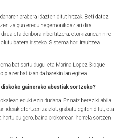
anaren arabera idazten ditut hitzak. Beti datoz
tzen zaigun eredu hegemonikoaz ari dira:
 dirua eta denbora inbertitzera, etorkizunean nire
olutu batera iristeko. Sistema hori iraultzea
poema bat sartu dugu, eta Marina Lopez Sioque
o plazer bat izan da harekin lan egitea.
n diskoko gainerako abestiak sortzeko?
lokalean eduki ezin dudana. Ez naiz bereziki abila
n ideiak etortzen zaizkit; grabatu egiten ditut, eta
a hartu du gero, baina orokorrean, horrela sortzen