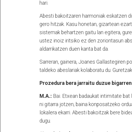
hari.
Abesti bakoitzaren harmoniak eskatzen did
gero hitzak. Kasu honetan, gizartean ezar
sistemak behartzen gaitu lan egitera, gure
ustez inoiz iritsiko ez den zoriontasun abs
aldarrikatzen duen kanta bat da.
Sarreran, gainera, Joanes Gallastegiren 
taldeko abeslariak kolaboratu du. Guretzak
Prozedura bera jarraitu duzue bigarre
M.A.:
Bai. Etxean badaukat intimitate bat 
ni gitarra jotzen, baina konposatzeko ordua
lokalera ekarri. Abesti bakoitzak bere bide
dugu.