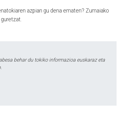
enatokiaren azpian gu dena ematen? Zumaiako
 guretzat.
abesa behar du tokiko informazioa euskaraz eta
.