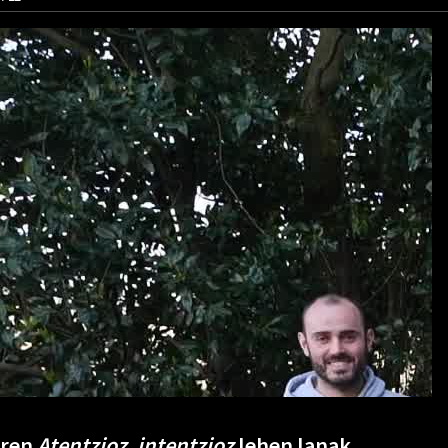
aren
Atentzioz, intentzioz
lehen lanak