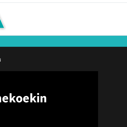
N
enekoekin