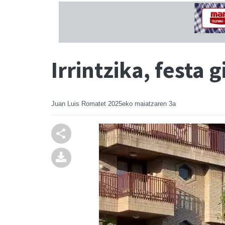
Irrintzika, festa 
Juan Luis Romatet
2025eko maiatzaren 3a