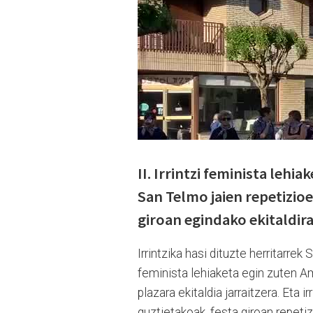
II. Irrintzi feminista lehi
San Telmo jaien repetizioe
giroan egindako ekitaldir
Irrintzika hasi dituzte herritarrek 
feminista lehiaketa egin zuten Am
plazara ekitaldia jarraitzera. Eta 
guztietakoak, festa giroan repeti