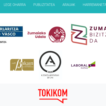
LEGE OHARRA
PUBLIZITATEA
ARAUAK
HARREMANET
Babesleak