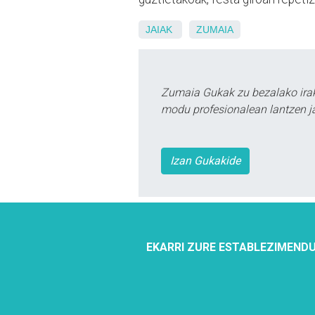
JAIAK
ZUMAIA
Zumaia Gukak zu bezalako irak
modu profesionalean lantzen ja
Izan Gukakide
EKARRI ZURE ESTABLEZIMENDU