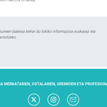
urleen babesa behar du tokiko informazioa euskaraz eta
rraitzeko.
A MERKATARIEN, OSTALARIEN, GREMIOEN ETA PROFESION