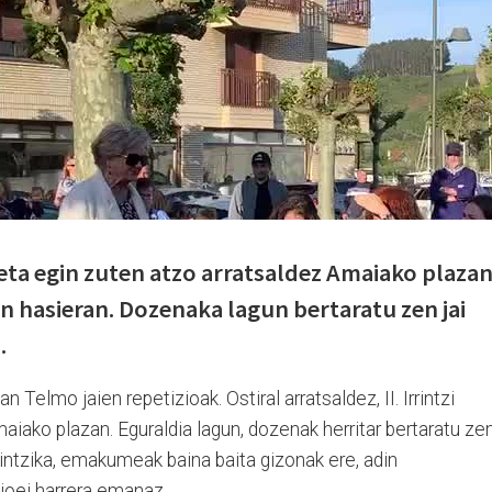
aketa egin zuten atzo arratsaldez Amaiako plazan
n hasieran. Dozenaka lagun bertaratu zen jai
a.
San Telmo jaien repetizioak. Ostiral arratsaldez, II. Irrintzi
aiako plazan. Eguraldia lagun, dozenak herritar bertaratu ze
irrintzika, emakumeak baina baita gizonak ere, adin
zioei harrera emanaz.