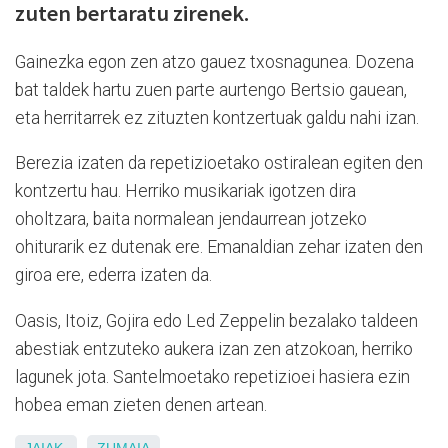
zuten bertaratu zirenek.
Gainezka egon zen atzo gauez txosnagunea. Dozena
bat taldek hartu zuen parte aurtengo Bertsio gauean,
eta herritarrek ez zituzten kontzertuak galdu nahi izan.
Berezia izaten da repetizioetako ostiralean egiten den
kontzertu hau. Herriko musikariak igotzen dira
oholtzara, baita normalean jendaurrean jotzeko
ohiturarik ez dutenak ere. Emanaldian zehar izaten den
giroa ere, ederra izaten da.
Oasis, Itoiz, Gojira edo Led Zeppelin bezalako taldeen
abestiak entzuteko aukera izan zen atzokoan, herriko
lagunek jota. Santelmoetako repetizioei hasiera ezin
hobea eman zieten denen artean.