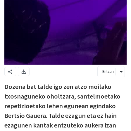
Entzun
Dozena bat talde igo zen atzo moilako
txosnaguneko oholtzara, santelmoetako
repetizioetako lehen egunean egindako
Bertsio Gauera. Talde ezagun eta ez hain
ezagunen kantak entzuteko aukera izan