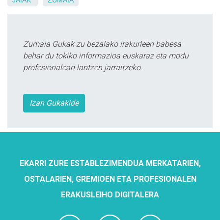
JAIAK
ZUMAIA
Zumaia Gukak zu bezalako irakurleen babesa
behar du tokiko informazioa euskaraz eta modu
profesionalean lantzen jarraitzeko.
Izan Gukakide
EKARRI ZURE ESTABLEZIMENDUA MERKATARIEN,
OSTALARIEN, GREMIOEN ETA PROFESIONALEN
ERAKUSLEIHO DIGITALERA