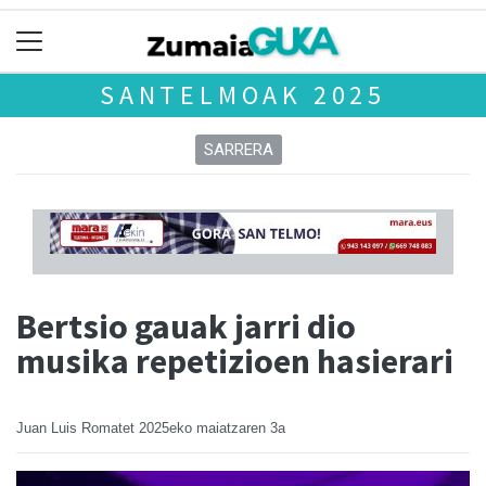
SANTELMOAK 2025
SARRERA
Bertsio gauak jarri dio
musika repetizioen hasierari
Juan Luis Romatet
2025eko maiatzaren 3a