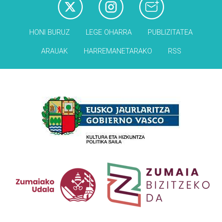
HONI BURUZ
LEGE OHARRA
PUBLIZITATEA
ARAUAK
HARREMANETARAKO
RSS
Babesleak