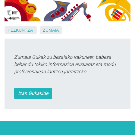
HEZKUNTZA
ZUMAIA
Zumaia Gukak zu bezalako irakurleen babesa
behar du tokiko informazioa euskaraz eta modu
profesionalean lantzen jarraitzeko.
Izan Gukakide