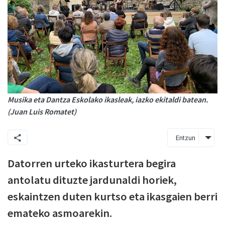
Musika eta Dantza Eskolako ikasleak, iazko ekitaldi batean.
(Juan Luis Romatet)
Entzun
Datorren urteko ikasturtera begira
antolatu dituzte jardunaldi horiek,
eskaintzen duten kurtso eta ikasgaien berri
emateko asmoarekin.