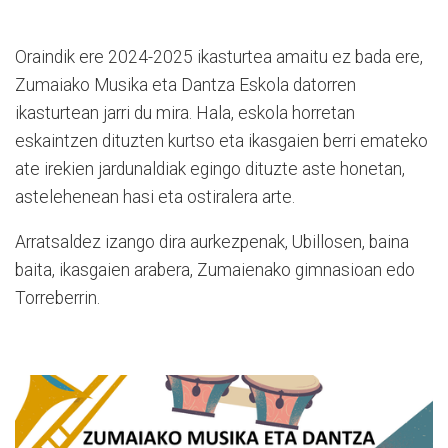
Oraindik ere 2024-2025 ikasturtea amaitu ez bada ere,
Zumaiako Musika eta Dantza Eskola datorren
ikasturtean jarri du mira. Hala, eskola horretan
eskaintzen dituzten kurtso eta ikasgaien berri emateko
ate irekien jardunaldiak egingo dituzte aste honetan,
astelehenean hasi eta ostiralera arte.
Arratsaldez izango dira aurkezpenak, Ubillosen, baina
baita, ikasgaien arabera, Zumaienako gimnasioan edo
Torreberrin.