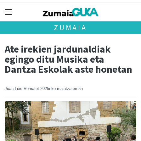
ZUMAIA
Ate irekien jardunaldiak
egingo ditu Musika eta
Dantza Eskolak aste honetan
Juan Luis Romatet
2025eko maiatzaren 5a