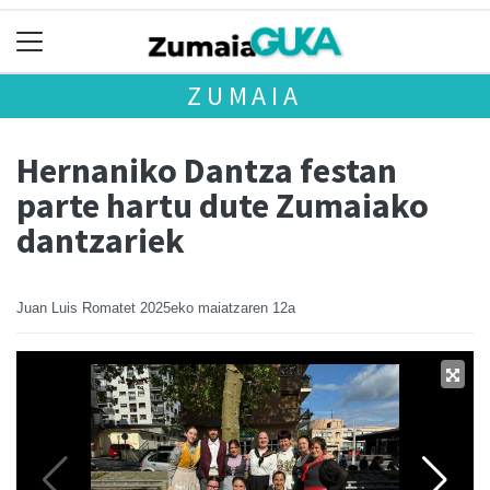
ZUMAIA
Hernaniko Dantza festan
parte hartu dute Zumaiako
dantzariek
Juan Luis Romatet
2025eko maiatzaren 12a