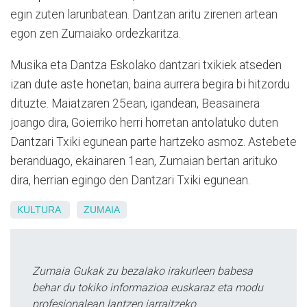
egin zuten larunbatean. Dantzan aritu zirenen artean
egon zen Zumaiako ordezkaritza.
Musika eta Dantza Eskolako dantzari txikiek atseden
izan dute aste honetan, baina aurrera begira bi hitzordu
dituzte. Maiatzaren 25ean, igandean, Beasainera
joango dira, Goierriko herri horretan antolatuko duten
Dantzari Txiki egunean parte hartzeko asmoz. Astebete
beranduago, ekainaren 1ean, Zumaian bertan arituko
dira, herrian egingo den Dantzari Txiki egunean.
KULTURA
ZUMAIA
Zumaia Gukak zu bezalako irakurleen babesa
behar du tokiko informazioa euskaraz eta modu
profesionalean lantzen jarraitzeko.