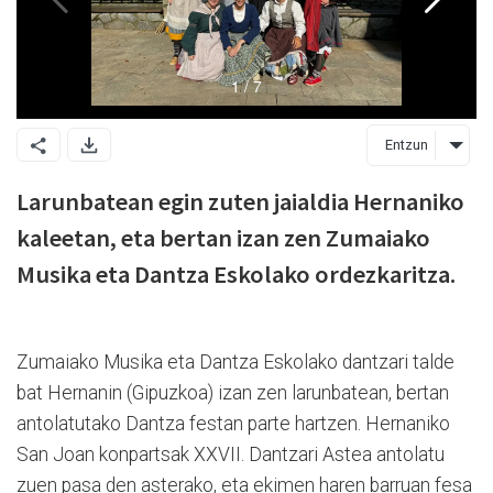
Entzun
Larunbatean egin zuten jaialdia Hernaniko
kaleetan, eta bertan izan zen Zumaiako
Musika eta Dantza Eskolako ordezkaritza.
Zumaiako Musika eta Dantza Eskolako dantzari talde
bat Hernanin (Gipuzkoa) izan zen larunbatean, bertan
antolatutako Dantza festan parte hartzen. Hernaniko
San Joan konpartsak XXVII. Dantzari Astea antolatu
zuen pasa den asterako, eta ekimen haren barruan fesa