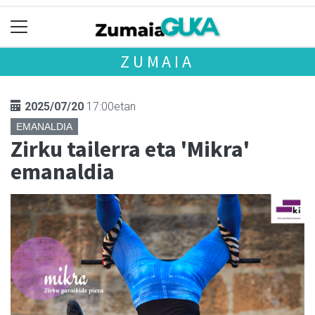
ZUMAIA
2025/07/20
17:00etan
EMANALDIA
Zirku tailerra eta 'Mikra'
emanaldia