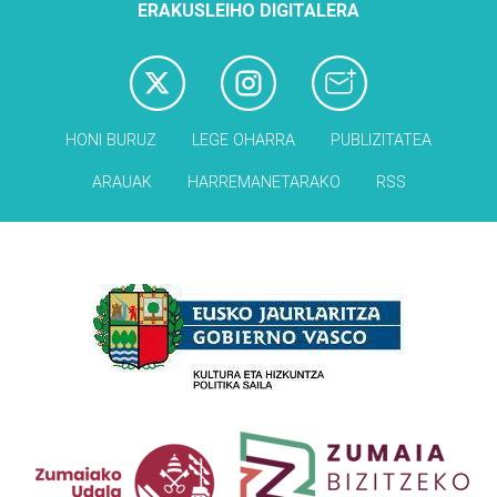
ERAKUSLEIHO DIGITALERA
HONI BURUZ
LEGE OHARRA
PUBLIZITATEA
ARAUAK
HARREMANETARAKO
RSS
Babesleak