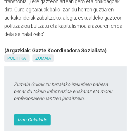
transfobia...) ere gazteon artean gero eta ohikoagoak
dira. Gure egitarauak balio izan du horren guztiaren
aurkako ideiak zabaltzeko; alegia, eskualdeko gazteon
politizazioa bultzatu eta kapitalismoa arazoaren erroa
dela seinalatzeko".
(Argazkiak: Gazte Koordinadora Sozialista)
POLITIKA
ZUMAIA
Zumaia Gukak zu bezalako irakurleen babesa
behar du tokiko informazioa euskaraz eta modu
profesionalean lantzen jarraitzeko.
Izan Gukakide