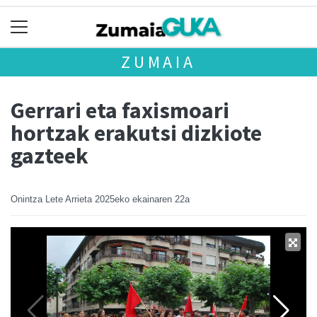
ZUMAIA
Gerrari eta faxismoari
hortzak erakutsi dizkiote
gazteek
Onintza Lete Arrieta
2025eko ekainaren 22a