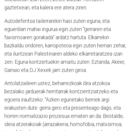
gaztetxean, eta kalera ere atera ziren.
Autodefentsa tailerrarekin hasi zuten eguna, eta
eguerdian mahai ingurua egin zuten "gerraren eta
faxismoaren gorakada" ardatz hartuta. Elkarrekin
bazkaldu ondoren, karropoteoa egin zuten herrian zehar,
eta iluntzean Palestinaren aldeko elkarretaratzea izan
zen. Eguna kontzertuekin amaitu zuten: Eztanda, Akëer,
Garraio eta DJ Xexek jarri zuten giroa.
Antolatzaileen ustez, beharrezkoak dira atzokoa
bezalako jarduerak herritarrak kontzientziatzeko eta
egoera iraultzeko: "Azken egunetako berriek argi
erakusten dute: gerra gero eta presenteago dago, eta
horren normalizazio prozesua ematen ari da. Bestalde,
ideia atzerakoiak (arrazakeria, homofobia, matxismoa,