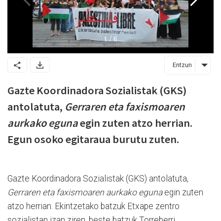
Entzun
Gazte Koordinadora Sozialistak (GKS)
antolatuta,
Gerraren eta faxismoaren
aurkako eguna
egin zuten atzo herrian.
Egun osoko egitaraua burutu zuten.
Gazte Koordinadora Sozialistak (GKS) antolatuta,
Gerraren eta faxismoaren aurkako eguna
egin zuten
atzo herrian. Ekintzetako batzuk Etxape zentro
sozialistan izan ziren, beste batzuk Torreberri