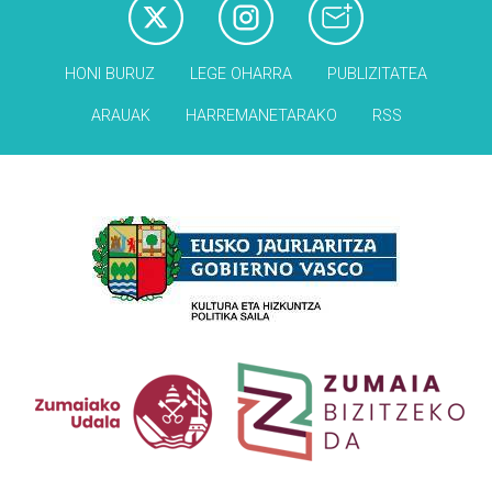
HONI BURUZ
LEGE OHARRA
PUBLIZITATEA
ARAUAK
HARREMANETARAKO
RSS
Babesleak