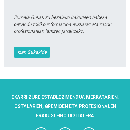
Zumaia Gukak zu bezalako irakurleen babesa
behar du tokiko informazioa euskaraz eta modu
profesionalean lantzen jarraitzeko.
Izan Gukakide
EKARRI ZURE ESTABLEZIMENDUA MERKATARIEN,
OSTALARIEN, GREMIOEN ETA PROFESIONALEN
ERAKUSLEIHO DIGITALERA