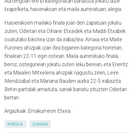
Aurtengoan ere bi kategoriatan banatuta jokatu dute
txapelketa, hasierakoan eta maila aurreratuan, alegia.
Hasierakoen mailako finala joan den zapatuan jokatu
zuten, Odietan eta Oihane Etxaidek eta Maddi Etxabek
osatutako bikotea izan da irabazlea. Amaia eta Maite
Furones ahizpak izan dira bigarren kategoria horretan,
finalean 22-11 egin ostean. Maila aurreratuko finala,
berriz, ostegunean jokatu zuten leku berean, eta Eneritz
eta Maialen Mitxelena ahizpak nagusitu ziren, Leire
Mendizabal eta Mariana Bauden aurka 22-5 irabazita.
Behin partidak amaituta, sariak banatu zituzten Odietan
bertan.
Argazkiak: Emakumeon Etxea.
KIROLA
ZUMAIA