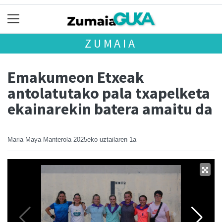
ZUMAIA
Emakumeon Etxeak
antolatutako pala txapelketa
ekainarekin batera amaitu da
Maria Maya Manterola
2025eko uztailaren 1a