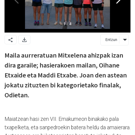
Entzun
Maila aurreratuan Mitxelena ahizpak izan
dira garaile; hasierakoen mailan, Oihane
Etxaide eta Maddi Etxabe. Joan den astean
jokatu zituzten bi kategorietako finalak,
Odietan.
Maiatzean hasi zen VII. Emakumeon binakako pala
txapelketa, eta sanpedroekin batera heldu da amaierara.