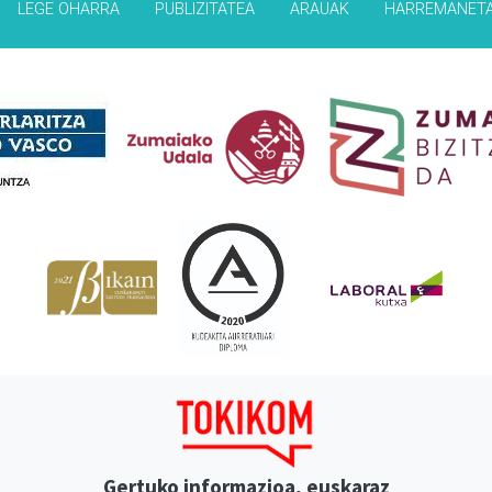
LEGE OHARRA
PUBLIZITATEA
ARAUAK
HARREMANET
Babesleak
Gertuko informazioa, euskaraz