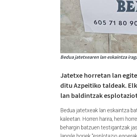
Bedua jatetxearen lan eskaintza iraga
Jatetxe horretan lan egit
ditu Azpeitiko taldeak. E
lan baldintzak esplotazio
Bedua jatetxeak lan eskaintza bat
kaleetan. Horren harira, herri hor
behargin batzuen testigantzak jas
langile horiek "esplotazio egoerak