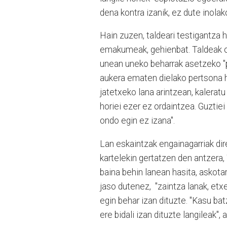
dena kontra izanik, ez dute inolak
Hain zuzen, taldeari testigantza h
emakumeak, gehienbat. Taldeak o
unean uneko beharrak asetzeko "p
aukera ematen dielako pertsona hor
jatetxeko lana arintzean, kaleratu 
horiei ezer ez ordaintzea. Guztiei 
ondo egin ez izana".
Lan eskaintzak engainagarriak dire
kartelekin gertatzen den antzera,
baina behin lanean hasita, askota
jaso dutenez, "zaintza lanak, etxe
egin behar izan dituzte. "Kasu b
ere bidali izan dituzte langileak",