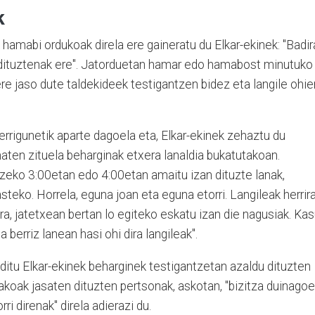
k
 hamabi ordukoak direla ere gaineratu du Elkar-ekinek: "Badir
 dituztenak ere". Jatorduetan hamar edo hamabost minutuko
ere jaso dute taldekideek testigantzen bidez eta langile ohie
rrigunetik aparte dagoela eta, Elkar-ekinek zehaztu du
en zituela beharginak etxera lanaldia bukatutakoan.
izeko 3:00etan edo 4:00etan amaitu izan dituzte lanak,
teko. Horrela, eguna joan eta eguna etorri. Langileak herrir
ra, jatetxean bertan lo egiteko eskatu izan die nagusiak. Ka
a berriz lanean hasi ohi dira langileak".
 ditu Elkar-ekinek beharginek testigantzetan azaldu dituzten
lakoak jasaten dituzten pertsonak, askotan, "bizitza duinago
rri direnak" direla adierazi du.