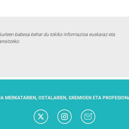
urleen babesa behar du tokiko informazioa euskaraz eta
rraitzeko.
A MERKATARIEN, OSTALARIEN, GREMIOEN ETA PROFESION