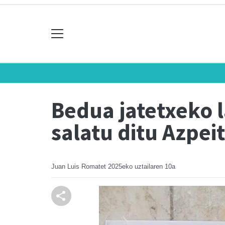
Bedua jatetxeko l
salatu ditu Azpei
Juan Luis Romatet
2025eko uztailaren 10a