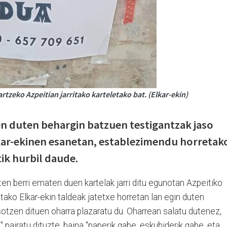
rtzeko Azpeitian jarritako karteletako bat. (Elkar-ekin)
en duten behargin batzuen testigantzak jaso
lkar-ekinen esanetan, establezimendu horretak
tik hurbil daude.
en berri ematen duen kartelak jarri ditu egunotan Azpeitiko
retako Elkar-ekin taldeak jatetxe horretan lan egin duten
otzen dituen oharra plazaratu du. Oharrean salatu dutenez,
" pairatu dituzte, baina "paperik gabe, eskubiderik gabe, eta