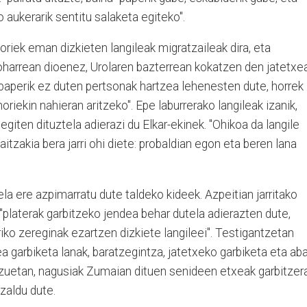
o aukerarik sentitu salaketa egiteko".
oriek eman dizkieten langileak migratzaileak dira, eta
harrean dioenez, Urolaren bazterrean kokatzen den jatetxe
aperik ez duten pertsonak hartzea lehenesten dute, horrek
iekin nahieran aritzeko". Epe laburrerako langileak izanik,
egiten dituztela adierazi du Elkar-ekinek. "Ohikoa da langile
aitzakia bera jarri ohi diete: probaldian egon eta beren lana
la ere azpimarratu dute taldeko kideek. Azpeitian jarritako
 "platerak garbitzeko jendea behar dutela adierazten dute,
riko zereginak ezartzen dizkiete langileei". Testigantzetan
a garbiketa lanak, baratzegintza, jatetxeko garbiketa eta aba
atzuetan, nagusiak Zumaian dituen senideen etxeak garbitzer
 azaldu dute.