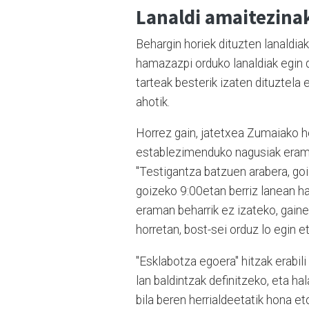
Lanaldi amaitezina
Behargin horiek dituzten lanaldiak
hamazazpi orduko lanaldiak egin
tarteak besterik izaten dituztela 
ahotik.
Horrez gain, jatetxea Zumaiako he
establezimenduko nagusiak eramat
"Testigantza batzuen arabera, go
goizeko 9:00etan berriz lanean has
eraman beharrik ez izateko, gaine
horretan, bost-sei orduz lo egin et
"Esklabotza egoera" hitzak erabili
lan baldintzak definitzeko, eta ha
bila beren herrialdeetatik hona eto