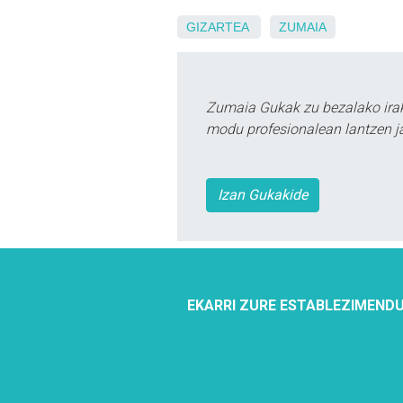
GIZARTEA
ZUMAIA
Zumaia Gukak zu bezalako irak
modu profesionalean lantzen ja
Izan Gukakide
EKARRI ZURE ESTABLEZIMENDU