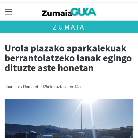
ZUMAIA
Urola plazako aparkalekuak
berrantolatzeko lanak egingo
dituzte aste honetan
Juan Luis Romatet
2025eko uztailaren 14a