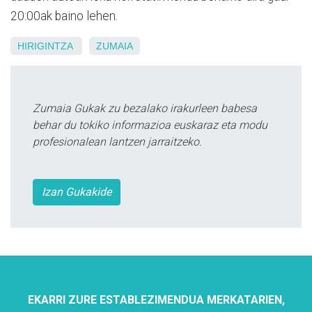
20:00ak baino lehen.
HIRIGINTZA
ZUMAIA
Zumaia Gukak zu bezalako irakurleen babesa
behar du tokiko informazioa euskaraz eta modu
profesionalean lantzen jarraitzeko.
Izan Gukakide
EKARRI ZURE ESTABLEZIMENDUA MERKATARIEN,